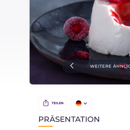
Soßen
Neueste rezepte
IT Website
WEITERE ÄHNLI
Facebook
Instagram
TikTok
YouTube
TEILEN
IT
PRÄSENTATION
EN