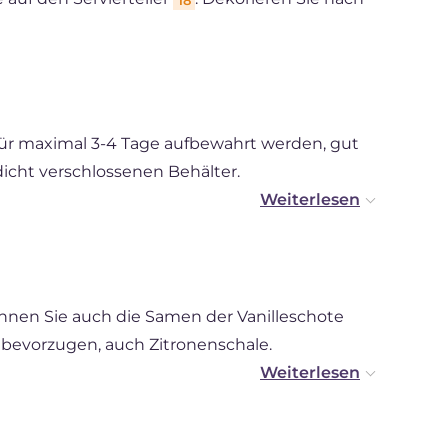
für maximal 3-4 Tage aufbewahrt werden, gut
dicht verschlossenen Behälter.
a Cotta auch einfrieren, nachdem sie fest
 Auftauen lassen Sie sie einfach über Nacht
nnen Sie auch die Samen der Vanilleschote
bevorzugen, auch Zitronenschale.
ir ein Himbeer-Coulis hergestellt, indem wir
ker und 20 g Wasser bis zum Kochen gekocht