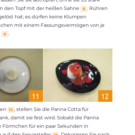
 in den Topf mit der heißen Sahne
. Rühren
8
ufgelöst hat; es dürfen keine Klumpen
rmchen mit einem Fassungsvermögen von je
n
.
9
ben
, stellen Sie die Panna Cotta für
10
k, damit sie fest wird. Sobald die Panna
ie Förmchen für ein paar Sekunden in
 auf den Servierteller
. Dekorieren Sie nach
18