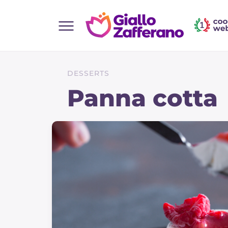
Home
Alle Rezepte
DESSERTS
Vorspeisen
Panna cotta
Salate
Hauptgerichte
Brot
Desserts
Beilagen
Pizza und focaccia
Kuchen und Backwaren