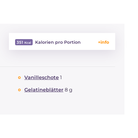
Kalorien pro Portion
351
Energie
Kcal
351
Kohlenhydrate
g
26
davon Zucker
g
26
Vanilleschote
1
REZEPT
LESEN
g
3.6
Fette
g
25.9
Gelatineblätter
8 g
davon gesättigte
g
15.05
Fettsäuren
Cholesterin
mg
85
Natrium
mg
50