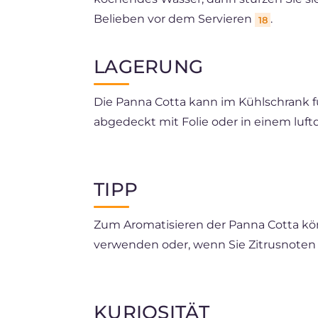
Belieben vor dem Servieren
.
18
LAGERUNG
Die Panna Cotta kann im Kühlschrank 
abgedeckt mit Folie oder in einem luft
Wenn Sie möchten, können Sie die Pann
geworden ist und ohne Abdeckung. Zum
TIPP
im Kühlschrank.
Zum Aromatisieren der Panna Cotta kö
verwenden oder, wenn Sie Zitrusnoten 
Zum Garnieren der Panna Cotta haben w
100 g frische Himbeeren mit 20 g Zuc
KURIOSITÄT