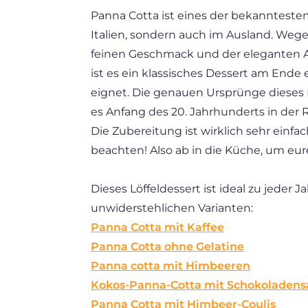
Panna Cotta ist eines der bekanntesten 
ES
Italien, sondern auch im Ausland. Weg
BR
feinen Geschmack und der eleganten Art
FR
ist es ein klassisches Dessert am Ende e
eignet. Die genauen Ursprünge dieses 
NL
es Anfang des 20. Jahrhunderts in der
Die Zubereitung ist wirklich sehr einfa
beachten! Also ab in die Küche, um eu
Dieses Löffeldessert ist ideal zu jeder J
unwiderstehlichen Varianten:
Panna Cotta mit Kaffee
Panna Cotta ohne Gelatine
Panna cotta mit Himbeeren
Kokos-Panna-Cotta mit Schokoladens
Panna Cotta mit Himbeer-Coulis