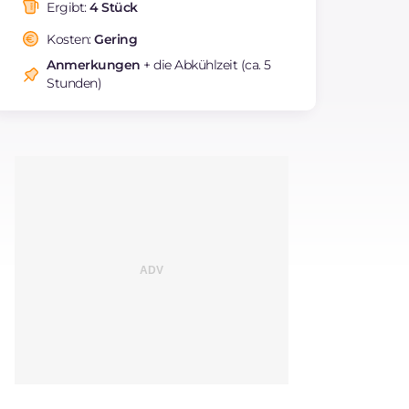
Fettsäuren
Ergibt:
4 Stück
Cholesterin
mg
85
Kosten:
Gering
Natrium
mg
50
Anmerkungen
+ die Abkühlzeit (ca. 5
Stunden)