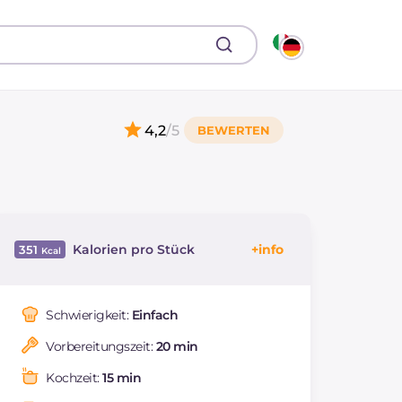
4,2
/5
Kalorien pro Stück
351
Energie
Kcal
351
Kohlenhydrate
g
26
Schwierigkeit:
Einfach
davon Zucker
g
26
Vorbereitungszeit:
20 min
REZEPT
LESEN
g
3.6
Fette
g
25.9
Kochzeit:
15 min
davon gesättigte
g
15.05