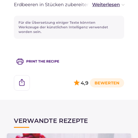
Erdbeeren in Stücken zubereiten.
Alternativ zu ganzen Himbeeren können Sie die
Früchte pürieren oder durch ein Sieb streichen
Für die Übersetzung einiger Texte könnten
und das gewonnene Fruchtfleisch zur Sahne
Werkzeuge der künstlichen Intelligenz verwendet
worden sein.
hinzufügen, bevor Sie es zur Gelatine geben: Sie
erhalten köstliche rosa gefärbte Panna Cottas.
PRINT THE RECIPE
4,9
VERWANDTE REZEPTE