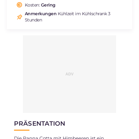
Cholesterin
Kosten:
Gering
mg
55
Natrium
mg
30
Anmerkungen
Kühlzeit im Kühlschrank 3
Stunden
PRÄSENTATION
Die Panna Cotta mit Himbeeren ist ein