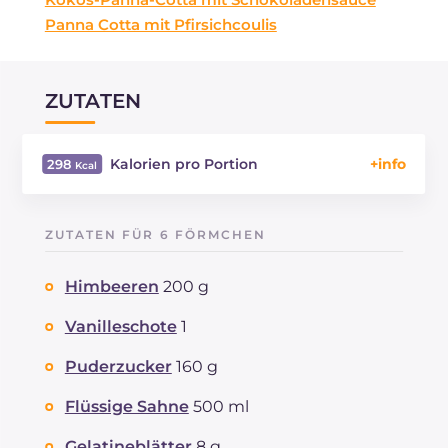
Panna Cotta mit Pfirsichcoulis
ZUTATEN
Kalorien pro Portion
298
Energie
Kcal
298
Kohlenhydrate
g
33.3
ZUTATEN FÜR 6 FÖRMCHEN
davon Zucker
g
33.3
REZEPT
LESEN
g
3.1
Himbeeren
200 g
Fette
g
16.9
davon gesättigte Fettsäuren
Vanilleschote
1
g
9.72
Ballaststoffe
g
2.5
Puderzucker
160 g
Cholesterin
mg
55
Natrium
mg
30
Flüssige Sahne
500 ml
Gelatineblätter
8 g