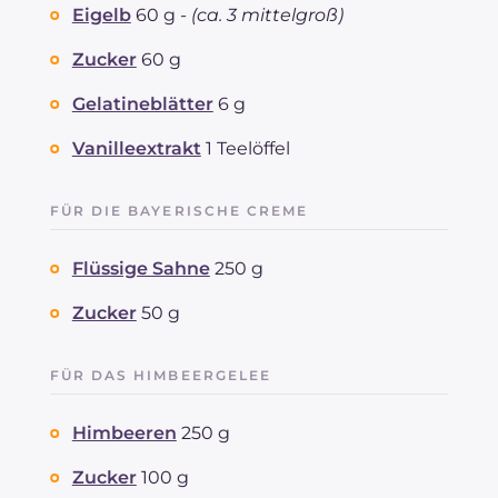
Eigelb
60 g -
(ca. 3 mittelgroß)
Zucker
60 g
Gelatineblätter
6 g
Vanilleextrakt
1 Teelöffel
FÜR DIE BAYERISCHE CREME
Flüssige Sahne
250 g
Zucker
50 g
FÜR DAS HIMBEERGELEE
Himbeeren
250 g
Zucker
100 g