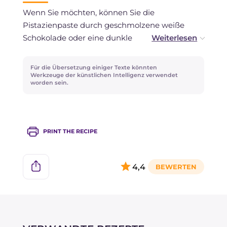
Wenn Sie möchten, können Sie die
Pistazienpaste durch geschmolzene weiße
Schokolade oder eine dunkle
Schokoladenganache ersetzen.
Für die Übersetzung einiger Texte könnten
Alternativ zu den Himbeeren können Sie eine
Werkzeuge der künstlichen Intelligenz verwendet
worden sein.
Mischung aus Brombeeren, Heidelbeeren und
Erdbeeren verwenden, um das Gelee
herzustellen.
PRINT THE RECIPE
4,4