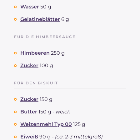
Wasser
50 g
Gelatineblätter
6 g
FÜR DIE HIMBEERSAUCE
Himbeeren
250 g
Zucker
100 g
FÜR DEN BISKUIT
Zucker
150 g
Butter
150 g -
weich
Weizenmehl Typ 00
125 g
Eiweiß
90 g -
(ca. 2-3 mittelgroß)