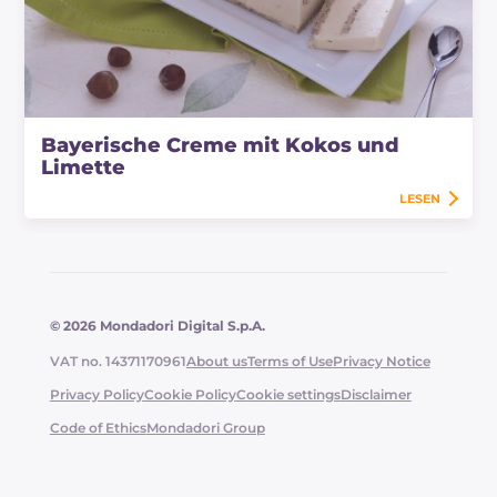
Bayerische Creme mit Kokos und
Limette
LESEN
© 2026 Mondadori Digital S.p.A.
VAT no. 14371170961
About us
Terms of Use
Privacy Notice
Privacy Policy
Cookie Policy
Cookie settings
Disclaimer
Code of Ethics
Mondadori Group