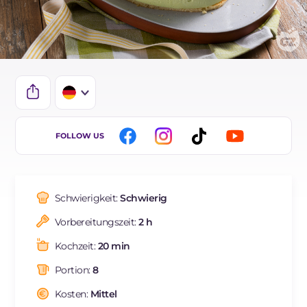
IT
FOLLOW US
EN
ES
Schwierigkeit:
Schwierig
BR
Vorbereitungszeit:
2 h
FR
Kochzeit:
20 min
NL
Portion:
8
Kosten:
Mittel