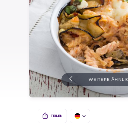
Soßen
Neueste rezepte
IT Website
Facebook
Instagram
WEITERE ÄHNLI
TikTok
YouTube
TEILEN
IT