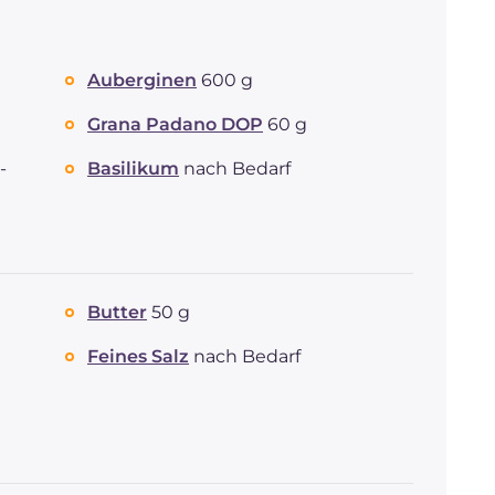
Auberginen
600 g
Grana Padano DOP
60 g
-
Basilikum
nach Bedarf
Butter
50 g
Feines Salz
nach Bedarf