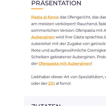
PRÄSENTATION
EN
Pasta al forno
: das Ofengericht, das 
ES
am meisten verkörpert! Rauchend, faden
BR
sommerlichen Version: Ofenpasta mit 
FR
Auberginen
wird Ihre Gäste sprachlos 
zubereitet mit der Zugabe von getrock
NL
Note und außergewöhnliche Cremigkeit
Scheiben gebratener Auberginen. Probi
der
Ofenpasta mit Auberginen
!
Liebhaber dieser Art von Spezialitäten,
oder der
Ziti
al forno!