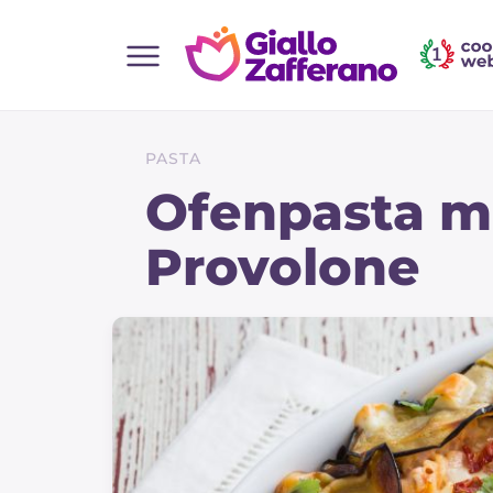
Home
Alle Rezepte
PASTA
Vorspeisen
Ofenpasta m
Salate
Provolone
Hauptgerichte
Brot
Desserts
Beilagen
Pizza und focaccia
Kuchen und Backwaren