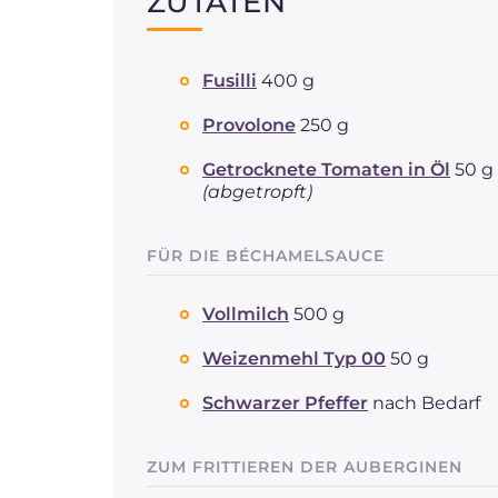
ZUTATEN
Fusilli
400 g
Provolone
250 g
Getrocknete Tomaten in Öl
50 g 
(abgetropft)
FÜR DIE BÉCHAMELSAUCE
Vollmilch
500 g
Weizenmehl Typ 00
50 g
Schwarzer Pfeffer
nach Bedarf
ZUM FRITTIEREN DER AUBERGINEN