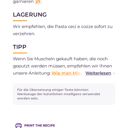
garnieren
.
27
LAGERUNG
Wir empfehlen, die Pasta ceci e cozze sofort zu
verzehren.
TIPP
Wenn Sie Muscheln gekauft haben, die noch
geputzt werden müssen, empfehlen wir Ihnen
unsere Anleitung:
Wie man Miesmuscheln
reinigt und öffnet
.
Für die Übersetzung einiger Texte könnten
Als Alternative zu vorgekochten Kichererbsen
Werkzeuge der künstlichen Intelligenz verwendet
worden sein.
können Sie etwa 150 g getrocknete
Kichererbsen verwenden. Weichen Sie diese
über Nacht in Wasser ein und kochen Sie sie
dann etwa eine Stunde lang oder bis sie weich
PRINT THE RECIPE