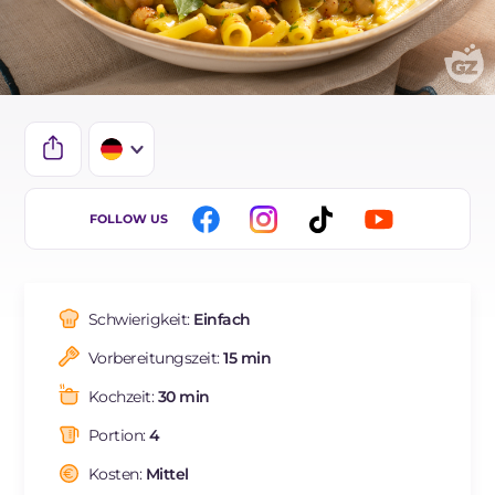
IT
FOLLOW US
EN
ES
Schwierigkeit:
Einfach
FR
Vorbereitungszeit:
15 min
BR
Kochzeit:
30 min
NL
Portion:
4
Kosten:
Mittel