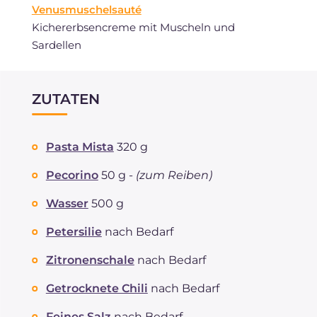
Venusmuschelsauté
Kichererbsencreme mit Muscheln und
Sardellen
ZUTATEN
Pasta Mista
320 g
Pecorino
50 g -
(zum Reiben)
Wasser
500 g
Petersilie
nach Bedarf
Zitronenschale
nach Bedarf
Getrocknete Chili
nach Bedarf
Feines Salz
nach Bedarf