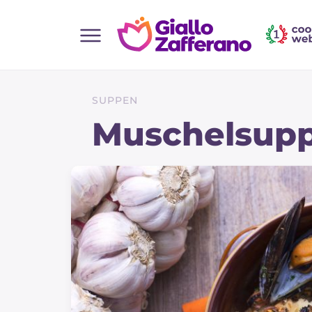
Home
Alle Rezepte
SUPPEN
Vorspeisen
Muschelsupp
Salate
Hauptgerichte
Brot
Desserts
Beilagen
Pizza und focaccia
Kuchen und Backwaren