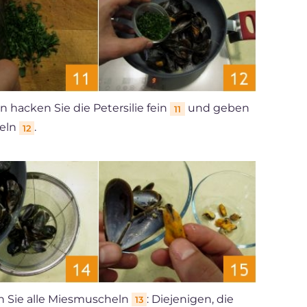
nn hacken Sie die Petersilie fein
und geben
11
heln
.
12
 Sie alle Miesmuscheln
: Diejenigen, die
13