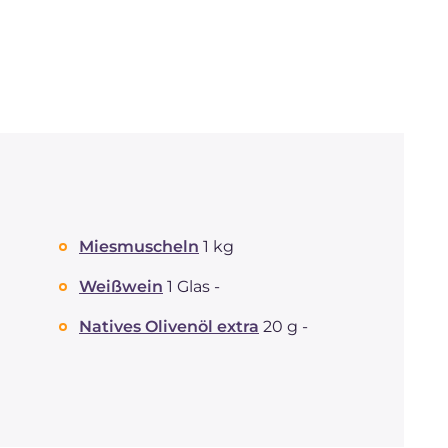
Miesmuscheln
1 kg
Weißwein
1 Glas -
Natives Olivenöl extra
20 g -