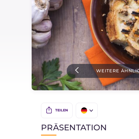
Soßen
Neueste rezepte
IT Website
WEITERE ÄHNLI
Facebook
Instagram
TikTok
YouTube
TEILEN
IT
PRÄSENTATION
EN