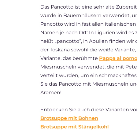
Das Pancotto ist eine sehr alte Zubere
FR
wurde in Bauernhäusern verwendet, u
ES
Pancotto wird in fast allen italienisch
BR
Namen je nach Ort: In Ligurien wird es 
heißt „pancotto“, in Apulien finden wir
NL
der Toskana sowohl die weiße Variante,
Variante, das berühmte
Pappa al pom
Miesmuscheln verwendet, die mit Pete
verteilt wurden, um ein schmackhaftes 
Sie das Pancotto mit Miesmuscheln un
Aromen!
Entdecken Sie auch diese Varianten vo
Brotsuppe mit Bohnen
Brotsuppe mit Stängelkohl