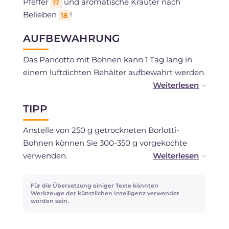
Pfeffer
und aromatische Kräuter nach
17
Belieben
!
18
AUFBEWAHRUNG
Das Pancotto mit Bohnen kann 1 Tag lang in
einem luftdichten Behälter aufbewahrt werden.
Die Bohnen, ohne Brot, können 1-2 Tage in
TIPP
einem luftdichten Behälter aufbewahrt werden.
Anstelle von 250 g getrockneten Borlotti-
Das Einfrieren wird nicht empfohlen.
Bohnen können Sie 300-350 g vorgekochte
verwenden.
Sie können den Knoblauch ganz lassen und
Für die Übersetzung einiger Texte könnten
später entfernen, dasselbe gilt für die
Werkzeuge der künstlichen Intelligenz verwendet
worden sein.
Chilischote (deren Samen Sie für eine mildere
Version entfernen können).