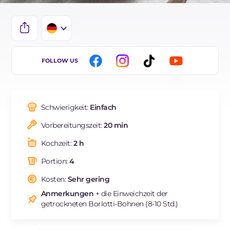
IT
FOLLOW US
EN
ES
Schwierigkeit:
Einfach
FR
Vorbereitungszeit:
20 min
BR
Kochzeit:
2 h
NL
Portion:
4
Kosten:
Sehr gering
Anmerkungen
+ die Einweichzeit der
getrockneten Borlotti-Bohnen (8-10 Std.)