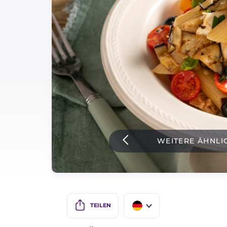
Soßen
Neueste rezepte
IT Website
Facebook
Instagram
WEITERE ÄHNLI
TikTok
YouTube
TEILEN
IT