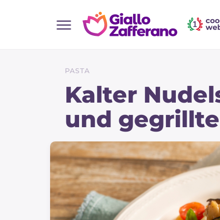
Home
Alle Rezepte
PASTA
Vorspeisen
Kalter Nudel
Salate
und gegrillt
Hauptgerichte
Brot
Desserts
Beilagen
Pizza und focaccia
Kuchen und Backwaren