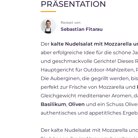
PRÄSENTATION
EN
Rezept von
BR
Sebastian Fitarau
ES
Der
kalte Nudelsalat mit Mozzarella 
FR
aber erfolgreiche Idee für die schöne Jah
NL
und geschmackvolle Gerichte! Dieses Re
Hauptgericht für Outdoor-Mahlzeiten, 
Die Auberginen, die gegrillt werden, bi
perfekt zur Frische von Mozzarella und
Gleichgewicht mediterraner Aromen, das
Basilikum
,
Oliven
und ein Schuss Oliven
authentisches und appetitliches Ergeb
Der kalte Nudelsalat mit Mozzarella und 