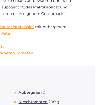
 im Kühlschrank aufbewahren und nach
uptgericht, das Praktikabilität und
lisieren nach eigenem Geschmack!
n
Kalter Nudelsalat
mit Auberginen:
 Feta
ata
ockneten Tomaten
Auberginen
2
Kirschtomaten
200 g