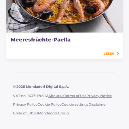
Meeresfrüchte-Paella
LESEN
© 2026 Mondadori Digital S.p.A.
VAT no. 14371170961
About us
Terms of Use
Privacy Notice
Privacy Policy
Cookie Policy
Cookie settings
Disclaimer
Code of Ethics
Mondadori Group