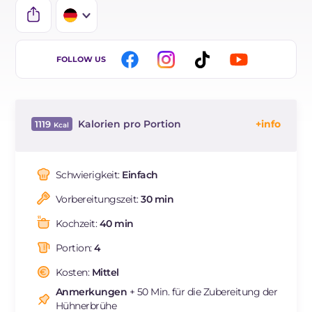
IT
FOLLOW US
EN
BR
Kalorien pro Portion
1119
ES
Energie
Kcal
1119
FR
Kohlenhydrate
g
113.6
Schwierigkeit:
Einfach
NL
davon Zucker
g
14.4
Vorbereitungszeit:
30 min
REZEPT
LESEN
g
79
Fette
g
38.7
Kochzeit:
40 min
davon gesättigte Fettsäuren
g
10.33
Portion:
4
Ballaststoffe
g
6.5
Cholesterin
Kosten:
Mittel
mg
360
Natrium
mg
1000
Anmerkungen
+ 50 Min. für die Zubereitung der
Hühnerbrühe