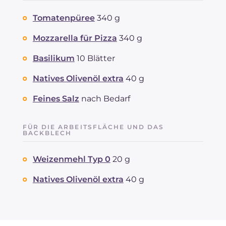
Tomatenpüree
340 g
Mozzarella für Pizza
340 g
Basilikum
10 Blätter
Natives Olivenöl extra
40 g
Feines Salz
nach Bedarf
FÜR DIE ARBEITSFLÄCHE UND DAS
BACKBLECH
Weizenmehl Typ 0
20 g
Natives Olivenöl extra
40 g