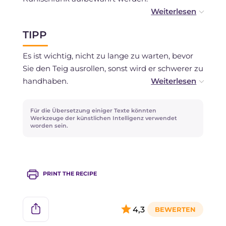
Sie können sie einfrieren, nachdem sie
TIPP
gebacken und abgekühlt ist.
Es ist wichtig, nicht zu lange zu warten, bevor
Sie den Teig ausrollen, sonst wird er schwerer zu
handhaben.
Am besten ist es, sofort mit dem Backen
Für die Übersetzung einiger Texte könnten
fortzufahren.
Werkzeuge der künstlichen Intelligenz verwendet
worden sein.
PRINT THE RECIPE
4,3