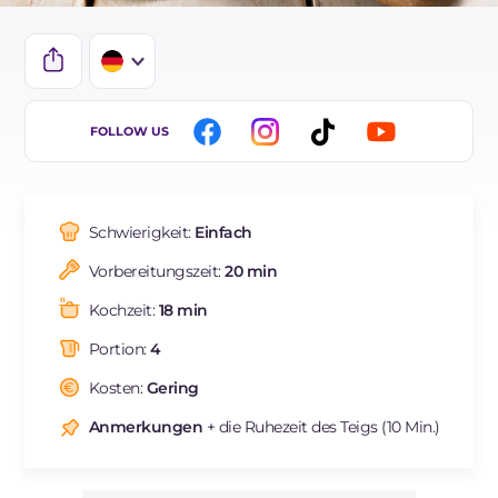
IT
FOLLOW US
EN
FR
Schwierigkeit:
Einfach
ES
Vorbereitungszeit:
20 min
BR
Kochzeit:
18 min
NL
Portion:
4
Kosten:
Gering
Anmerkungen
+ die Ruhezeit des Teigs (10 Min.)