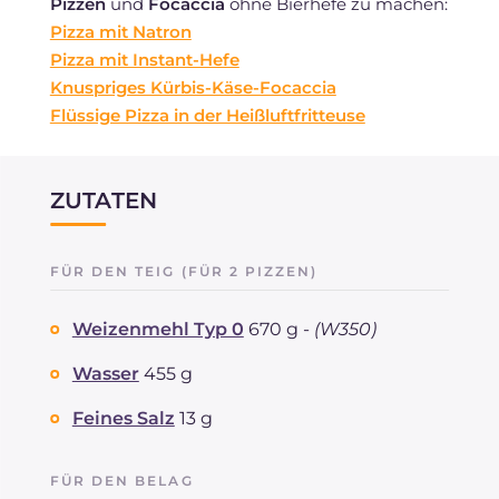
Pizzen
und
Focaccia
ohne Bierhefe zu machen:
Pizza mit Natron
Pizza mit Instant-Hefe
Knuspriges Kürbis-Käse-Focaccia
Flüssige Pizza in der Heißluftfritteuse
ZUTATEN
FÜR DEN TEIG (FÜR 2 PIZZEN)
Weizenmehl Typ 0
670 g -
(W350)
Wasser
455 g
Feines Salz
13 g
FÜR DEN BELAG