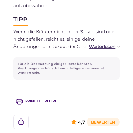
aufzubewahren.
TIPP
Wenn die Kräuter nicht in der Saison sind oder
nicht gefallen, reicht es, einige kleine
Änderungen am Rezept der Gnocchi mit
Kräuterpesto vorzunehmen. Stattdessen
verwenden Sie Grünkohl und geröstete
Für die Übersetzung einiger Texte könnten
Walnüsse oder wilden Fenchel und Mandeln.
Werkzeuge der künstlichen Intelligenz verwendet
worden sein.
PRINT THE RECIPE
4,7