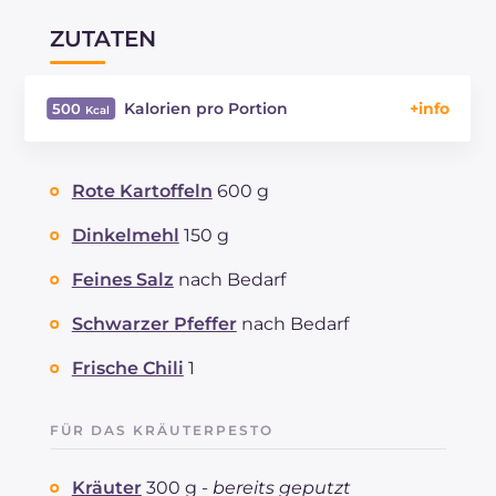
ZUTATEN
Kalorien pro Portion
500
Energie
Kcal
500
Kohlenhydrate
g
52.8
Rote Kartoffeln
600 g
davon Zucker
g
2.7
REZEPT
LESEN
g
14.6
Dinkelmehl
150 g
Fette
g
25.7
Feines Salz
nach Bedarf
davon gesättigte Fettsäuren
g
3.86
Ballaststoffe
g
8.4
Schwarzer Pfeffer
nach Bedarf
Natrium
mg
518
Frische Chili
1
FÜR DAS KRÄUTERPESTO
Kräuter
300 g -
bereits geputzt