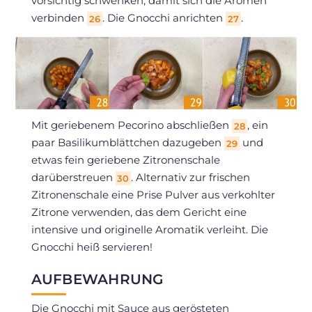
vorsichtig schwenken, damit sich die Aromen
verbinden
. Die Gnocchi anrichten
.
26
27
Mit geriebenem Pecorino abschließen
, ein
28
paar Basilikumblättchen dazugeben
und
29
etwas fein geriebene Zitronenschale
darüberstreuen
. Alternativ zur frischen
30
Zitronenschale eine Prise Pulver aus verkohlter
Zitrone verwenden, das dem Gericht eine
intensive und originelle Aromatik verleiht. Die
Gnocchi heiß servieren!
AUFBEWAHRUNG
Die Gnocchi mit Sauce aus gerösteten