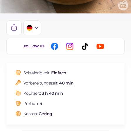
IT
FOLLOW US
EN
ES
Schwierigkeit:
Einfach
FR
Vorbereitungszeit:
40 min
NL
Kochzeit:
3 h 40 min
BR
Portion:
4
Kosten:
Gering