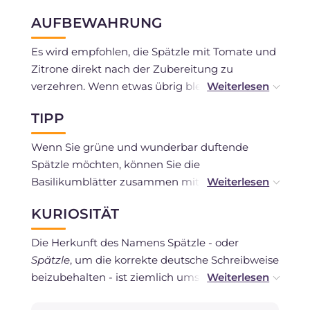
AUFBEWAHRUNG
Es wird empfohlen, die Spätzle mit Tomate und
Zitrone direkt nach der Zubereitung zu
verzehren. Wenn etwas übrig bleibt, können sie
einen Tag lang im Kühlschrank in einem
TIPP
luftdichten Behälter aufbewahrt werden. Eine
Tiefkühlung wird nicht empfohlen.
Wenn Sie grüne und wunderbar duftende
Spätzle möchten, können Sie die
Basilikumblätter zusammen mit dem Wasser,
das Sie für den Teig verwenden, pürieren, ohne
KURIOSITÄT
den Basilikum in der Saucenzubereitung zu
verwenden.
Die Herkunft des Namens Spätzle - oder
Spätzle
, um die korrekte deutsche Schreibweise
beizubehalten - ist ziemlich umstritten.
Wörtlich bedeutet es "Spatz" und laut einigen