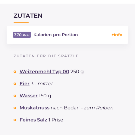
ZUTATEN
Kalorien pro Portion
370
Energie
Kcal
370
Kohlenhydrate
g
52.9
ZUTATEN FÜR DIE SPÄTZLE
davon Zucker
g
5.3
REZEPT
LESEN
g
13.2
Weizenmehl Typ 00
250 g
Fette
g
11.7
davon gesättigte Fettsäuren
Eier
3 -
mittel
g
2.56
Ballaststoffe
g
3.4
Wasser
150 g
Cholesterin
mg
139
Natrium
mg
647
Muskatnuss
nach Bedarf -
zum Reiben
Feines Salz
1 Prise