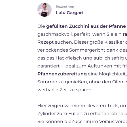
Rezept von
ES
Lulù Gargari
FR
Die
gefüllten Zucchini aus der Pfanne
NL
geschmackvoll, perfekt, wenn Sie ein
r
BR
Rezept suchen. Dieser große Klassiker
verlockendes Sommergericht dank de
das das Hackfleisch unglaublich saftig
garantiert – ideal zum Auftunken mit f
Pfannenzubereitung
eine Möglichkeit, 
Sommer zu genießen, ohne den Ofen ei
wertvolle Zeit zu sparen.
Hier zeigen wir einen cleveren Trick, 
Zylinder zum Füllen zu erhalten, ohne 
Sie können dieZucchini im Voraus vorbe