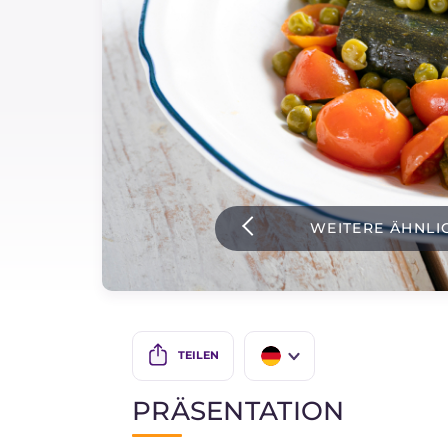
Soßen
Neueste rezepte
IT Website
WEITERE ÄHNLI
Facebook
Instagram
TikTok
YouTube
TEILEN
IT
PRÄSENTATION
EN