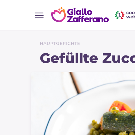
Home
Alle Rezepte
HAUPTGERICHTE
Vorspeisen
Gefüllte Zuc
Salate
Hauptgerichte
Brot
Desserts
Beilagen
Pizza und focaccia
Kuchen und Backwaren