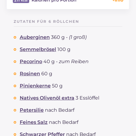
Energie
Kcal
211
Kohlenhydrate
g
22.2
ZUTATEN FÜR 6 RÖLLCHEN
davon Zucker
g
9.7
REZEPT
LESEN
g
7.3
Auberginen
360 g -
(1 groß)
Fette
g
10.4
davon gesättigte Fettsäuren
Semmelbrösel
100 g
g
2.45
Ballaststoffe
g
3.2
Pecorino
40 g -
zum Reiben
Cholesterin
mg
7
Natrium
mg
470
Rosinen
60 g
Pinienkerne
50 g
Natives Olivenöl extra
3 Esslöffel
Petersilie
nach Bedarf
Feines Salz
nach Bedarf
Schwarzer Pfeffer
nach Bedarf