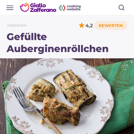
4,2
VORSPEISEN
Gefüllte
Auberginenröllchen