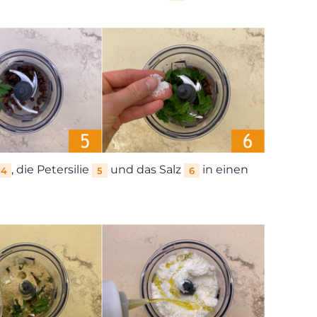
, die Petersilie
und das Salz
in einen
4
5
6