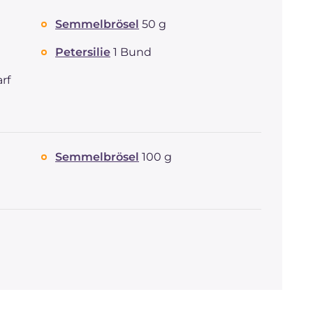
Semmelbrösel
50 g
Petersilie
1 Bund
rf
Semmelbrösel
100 g