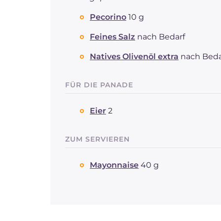
Pecorino
10 g
Feines Salz
nach Bedarf
Natives Olivenöl extra
nach Beda
FÜR DIE PANADE
Eier
2
ZUM SERVIEREN
Mayonnaise
40 g