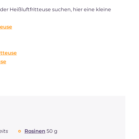
r Heißluftfritteuse suchen, hier eine kleine
teuse
itteuse
use
eits
Rosinen
50 g