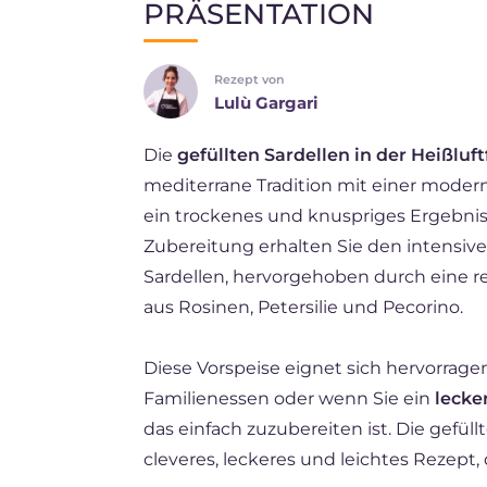
PRÄSENTATION
EN
Rezept von
ES
Lulù Gargari
BR
Die
gefüllten Sardellen in der Heißluft
FR
mediterrane Tradition mit einer moder
NL
ein trockenes und knuspriges Ergebnis 
Zubereitung erhalten Sie den intensi
Sardellen, hervorgehoben durch eine r
aus Rosinen, Petersilie und Pecorino.
Diese Vorspeise eignet sich hervorrage
Familienessen oder wenn Sie ein
lecke
das einfach zuzubereiten ist. Die gefüllt
cleveres, leckeres und leichtes Rezep