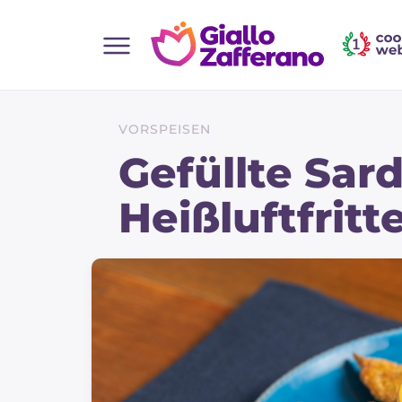
Home
Alle Rezepte
VORSPEISEN
Vorspeisen
Gefüllte Sard
Salate
Heißluftfritt
Hauptgerichte
Brot
Desserts
Beilagen
Pizza und focaccia
Kuchen und Backwaren