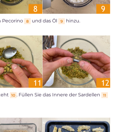
n Pecorino
und das Öl
hinzu.
8
9
steht
. Füllen Sie das Innere der Sardellen
10
11