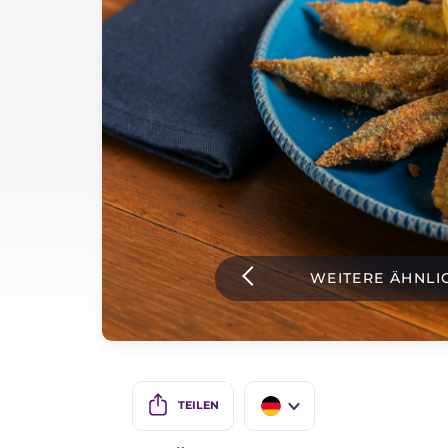
Soßen
Neueste rezepte
IT Website
Facebook
Instagram
WEITERE ÄHNLI
TikTok
YouTube
TEILEN
IT