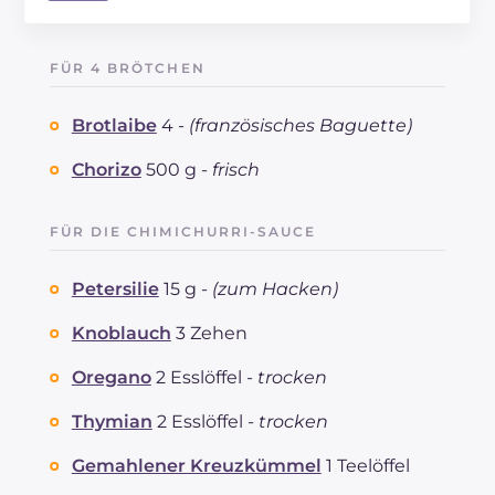
Energie
Kcal
718
Kohlenhydrate
g
54.4
FÜR 4 BRÖTCHEN
davon Zucker
g
3.1
REZEPT
LESEN
g
26.3
Brotlaibe
4 -
(französisches Baguette)
Fette
g
43.9
davon gesättigte Fettsäuren
Chorizo
500 g -
frisch
g
13.38
Ballaststoffe
g
3.9
Cholesterin
mg
77
FÜR DIE CHIMICHURRI-SAUCE
Natrium
mg
2400
Petersilie
15 g -
(zum Hacken)
Knoblauch
3 Zehen
Oregano
2 Esslöffel -
trocken
Thymian
2 Esslöffel -
trocken
Gemahlener Kreuzkümmel
1 Teelöffel