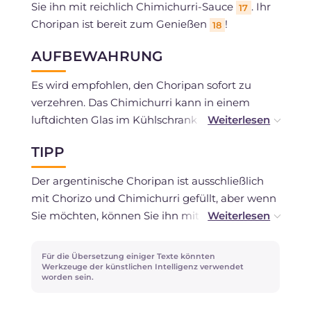
Sie ihn mit reichlich Chimichurri-Sauce
. Ihr
17
Choripan ist bereit zum Genießen
!
18
AUFBEWAHRUNG
Es wird empfohlen, den Choripan sofort zu
verzehren. Das Chimichurri kann in einem
luftdichten Glas im Kühlschrank etwa 3-4 Tage
aufbewahrt werden, wobei bei Bedarf
TIPP
zusätzliches Öl hinzugefügt wird, damit es
vollständig bedeckt bleibt.
Der argentinische Choripan ist ausschließlich
mit Chorizo und Chimichurri gefüllt, aber wenn
Sie möchten, können Sie ihn mit
karamellisierten roten Zwiebeln oder
Strauchtomaten bereichern!
Für die Übersetzung einiger Texte könnten
Werkzeuge der künstlichen Intelligenz verwendet
worden sein.