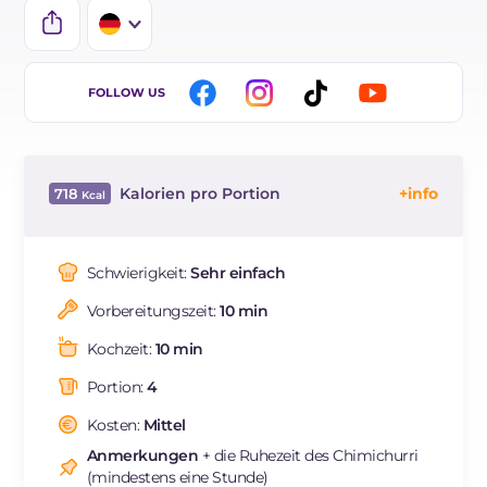
IT
FOLLOW US
EN
BR
Kalorien pro Portion
718
ES
Energie
Kcal
718
FR
Kohlenhydrate
g
54.4
Schwierigkeit:
Sehr einfach
NL
davon Zucker
g
3.1
Vorbereitungszeit:
10 min
REZEPT
LESEN
g
26.3
Fette
g
43.9
Kochzeit:
10 min
davon gesättigte Fettsäuren
g
13.38
Portion:
4
Ballaststoffe
g
3.9
Cholesterin
Kosten:
Mittel
mg
77
Natrium
mg
2400
Anmerkungen
+ die Ruhezeit des Chimichurri
(mindestens eine Stunde)