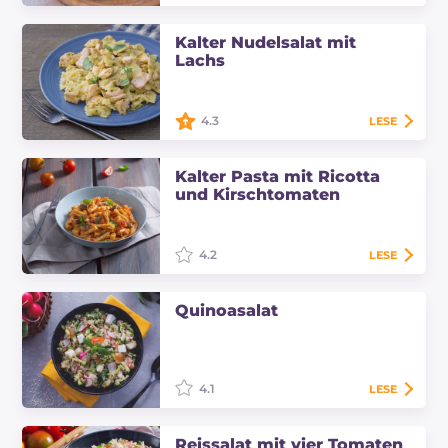
Der große Salat im Brot ist die Idee,
mit der Sie Ihre Freunde bei einem
Kalter Nudelsalat mit
Picknick überraschen werden! Eine
Lachs
praktische "Brotbox" zum Füllen
und…
4.3
LESE
Kalter Nudelsalat mit Lachs ist ein
einfaches und leckeres
Kalter Pasta mit Ricotta
Hauptgericht, eine alternative Art,
und Kirschtomaten
kalte Nudeln an den Strand oder
auf den Tisch…
4.2
LESE
Kalter Pasta mit Ricotta und
Kirschtomaten ist ein frisches,
Quinoasalat
einfaches und schnelles
Hauptgericht, perfekt, wenn man
viele Gäste zum…
4.1
LESE
Der Quinoasalat mit Gemüse ist ein
leichtes und schnelles
Reissalat mit vier Tomaten