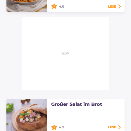
enthalten!
4.6
LESE
Die gemischte Pasta mit
Krebsscheren und
Garnelenschwänzen ist ein
raffiniertes Meeresfrüchte-
Hauptgericht, das mit einer
würzigen…
Großer Salat im Brot
4.9
LESE