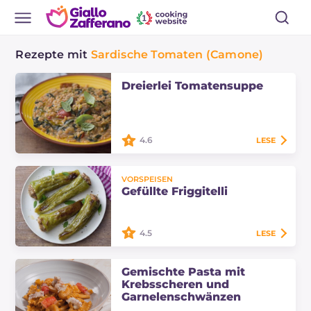
Rezepte mit
Sardische Tomaten (Camone)
Dreierlei Tomatensuppe
4.6
LESE
Die dreierlei Tomatensuppe ist ein
cremiges Hauptgericht mit drei
VORSPEISEN
verschiedenen Tomatensorten,
Gefüllte Friggitelli
duftend mit Basilikum und mit
jungem Spinat verfeinert.
4.5
LESE
Die gefüllten Friggitelli sind
Gemischte Pasta mit
rustikale und schmackhafte
Krebsscheren und
Vorspeisen, die eine reichhaltige
Garnelenschwänzen
und geschmackvolle Füllung