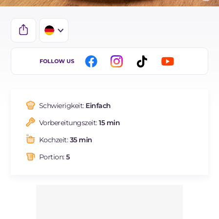
IT
FOLLOW US
EN
ES
Schwierigkeit:
Einfach
FR
Vorbereitungszeit:
15 min
BR
Kochzeit:
35 min
NL
Portion:
5