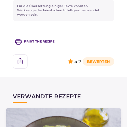
Alternativ zur Reibe können Sie die Zucchini
Für die Übersetzung einiger Texte könnten
mit dem Messer klein schneiden und im Mixer
Werkzeuge der künstlichen Intelligenz verwendet
worden sein.
pürieren.
PRINT THE RECIPE
4,7
VERWANDTE REZEPTE