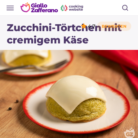
Zucchini-Törtchen mit
4,7
cremigem Käse