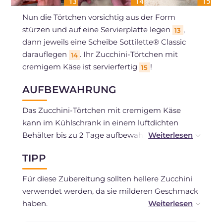
Nun die Törtchen vorsichtig aus der Form
stürzen und auf eine Servierplatte legen
,
13
dann jeweils eine Scheibe Sottilette® Classic
darauflegen
. Ihr Zucchini-Törtchen mit
14
cremigem Käse ist servierfertig
!
15
AUFBEWAHRUNG
Das Zucchini-Törtchen mit cremigem Käse
kann im Kühlschrank in einem luftdichten
Behälter bis zu 2 Tage aufbewahrt werden.
TIPP
Sie können es nach dem Backen einfrieren.
Für diese Zubereitung sollten hellere Zucchini
verwendet werden, da sie milderen Geschmack
haben.