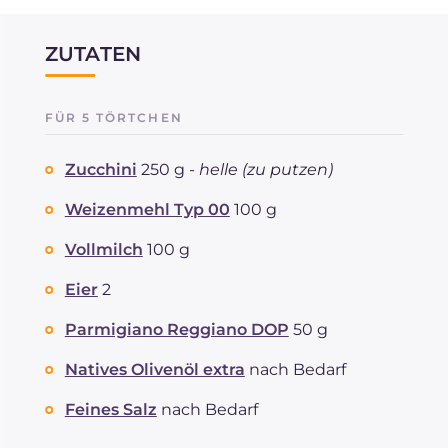
ZUTATEN
FÜR 5 TÖRTCHEN
Zucchini
250 g -
helle (zu putzen)
Weizenmehl Typ 00
100 g
Vollmilch
100 g
Eier
2
Parmigiano Reggiano DOP
50 g
Natives Olivenöl extra
nach Bedarf
Feines Salz
nach Bedarf