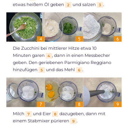
etwas heißem Öl geben
und salzen
.
2
3
Die Zucchini bei mittlerer Hitze etwa 10
Minuten garen
, dann in einen Messbecher
4
geben. Den geriebenen Parmigiano Reggiano
hinzufügen
und das Mehl
.
5
6
Milch
und Eier
dazugeben, dann mit
7
8
einem Stabmixer pürieren
.
9