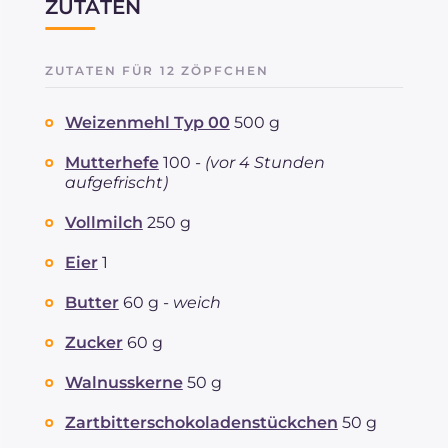
ZUTATEN
ZUTATEN FÜR 12 ZÖPFCHEN
Weizenmehl Typ 00
500 g
Mutterhefe
100 -
(vor 4 Stunden
aufgefrischt)
Vollmilch
250 g
Eier
1
Butter
60 g -
weich
Zucker
60 g
Walnusskerne
50 g
Zartbitterschokoladenstückchen
50 g