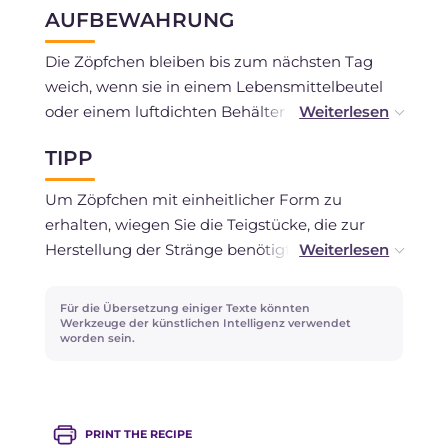
AUFBEWAHRUNG
Die Zöpfchen bleiben bis zum nächsten Tag
weich, wenn sie in einem Lebensmittelbeutel
oder einem luftdichten Behälter aufbewahrt
werden. Sie können sie auch nach dem Backen
TIPP
einfrieren und ein paar Stunden vor dem
Verzehr herausnehmen, indem Sie sie eine
Um Zöpfchen mit einheitlicher Form zu
Minute lang im warmen Ofen erwärmen, um
erhalten, wiegen Sie die Teigstücke, die zur
sie wieder so weich wie frisch gebacken zu
Herstellung der Stränge benötigt werden. Auf
haben.
diese Weise werden die Zöpfchen gleichmäßig
gebacken!
Für die Übersetzung einiger Texte könnten
Werkzeuge der künstlichen Intelligenz verwendet
worden sein.
PRINT THE RECIPE