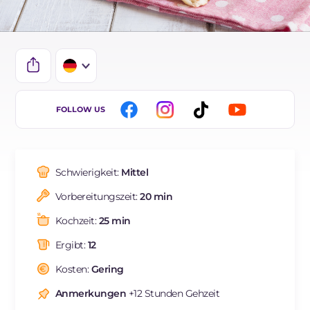
IT
FOLLOW US
EN
FR
Schwierigkeit:
Mittel
ES
Vorbereitungszeit:
20 min
BR
Kochzeit:
25 min
NL
Ergibt:
12
Kosten:
Gering
Anmerkungen
+12 Stunden Gehzeit