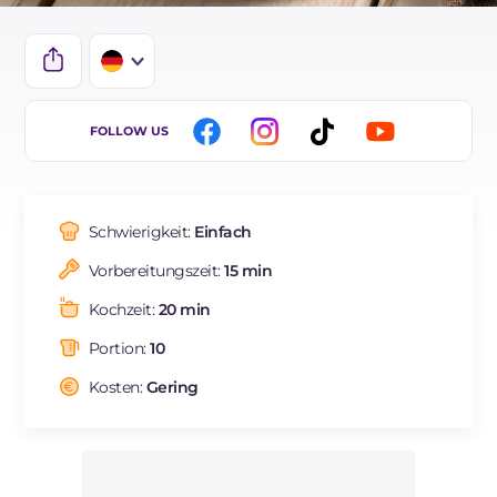
IT
FOLLOW US
EN
ES
Schwierigkeit:
Einfach
FR
Vorbereitungszeit:
15 min
BR
Kochzeit:
20 min
NL
Portion:
10
Kosten:
Gering