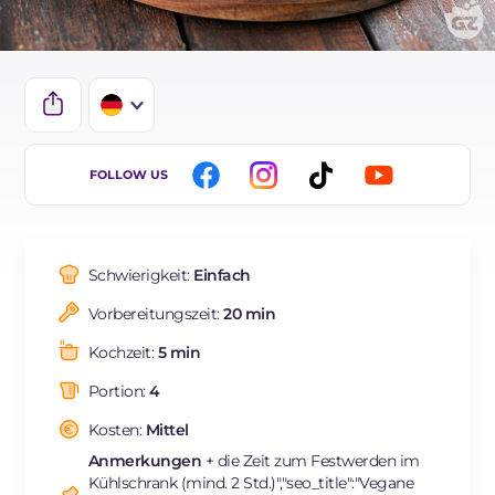
IT
FOLLOW US
EN
ES
Schwierigkeit:
Einfach
FR
Vorbereitungszeit:
20 min
NL
Kochzeit:
5 min
BR
Portion:
4
Kosten:
Mittel
Anmerkungen
+ die Zeit zum Festwerden im
Kühlschrank (mind. 2 Std.)","seo_title":"Vegane