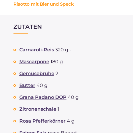
Risotto mit Bier und Speck
ZUTATEN
Carnaroli-Reis
320 g -
Mascarpone
180 g
Gemüsebrühe
2 l
Butter
40 g
Grana Padano DOP
40 g
Zitronenschale
1
Rosa Pfefferkörner
4 g
Feines Salz
nach Bedarf