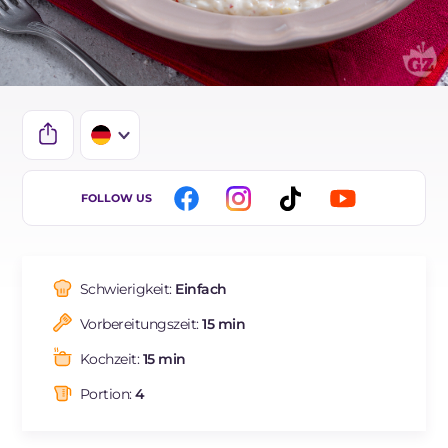
IT
FOLLOW US
EN
FR
Schwierigkeit:
Einfach
ES
Vorbereitungszeit:
15 min
BR
Kochzeit:
15 min
NL
Portion:
4