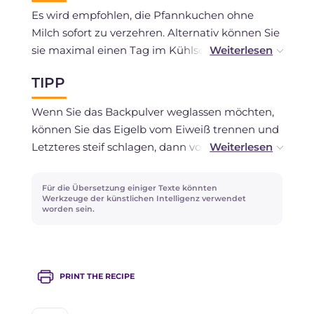
Es wird empfohlen, die Pfannkuchen ohne
Milch sofort zu verzehren. Alternativ können Sie
sie maximal einen Tag im Kühlschrank
aufbewahren, abgedeckt mit Folie.
TIPP
Wenn Sie möchten, können Sie den Teig am
Wenn Sie das Backpulver weglassen möchten,
Abend vorher zubereiten und im Kühlschrank
können Sie das Eigelb vom Eiweiß trennen und
aufbewahren.
Letzteres steif schlagen, dann vorsichtig unter
die Mischung heben, mit Bewegungen von
unten nach oben.
Für die Übersetzung einiger Texte könnten
Werkzeuge der künstlichen Intelligenz verwendet
worden sein.
Suchen Sie nach weiteren laktosefreien
Desserts? Probieren Sie unser Rezept für
Laktosefreie Crepes
oder den
Torte mit Tee
ohne Laktose
aus!
PRINT THE RECIPE