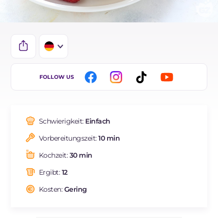
IT
FOLLOW US
EN
ES
Schwierigkeit:
Einfach
BR
Vorbereitungszeit:
10 min
FR
Kochzeit:
30 min
NL
Ergibt:
12
Kosten:
Gering