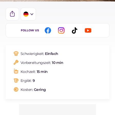
IT
FOLLOW US
EN
ES
Schwierigkeit:
Einfach
BR
Vorbereitungszeit:
10 min
FR
Kochzeit:
15 min
NL
Ergibt:
9
Kosten:
Gering