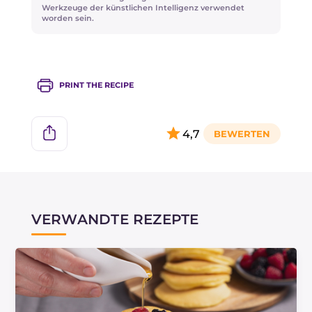
Zimt anreichern!
Werkzeuge der künstlichen Intelligenz verwendet
worden sein.
PRINT THE RECIPE
4,7
VERWANDTE REZEPTE