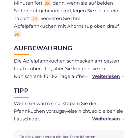
Minuten fort
, dann, wenn sie auf beiden
28
Seiten gut gebräunt sind, legen Sie sie auf ein
Tablett
. Servieren Sie Ihre
29
Apfelpfannkuchen mit Ahornsirup oben drauf
.
30
AUFBEWAHRUNG
Die Apfelpfannkuchen schmecken am besten
frisch zubereitet, aber Sie können sie im
Kühlschrank für 1-2 Tage aufbewahren und vor
dem Servieren aufwärmen. Alternativ können
TIPP
Sie sie auch ohne Sirup einfrieren, wenn welche
übrig bleiben.
Wenn sie warm sind, stapeln Sie die
Pfannkuchen vorzugsweise nicht, so bleiben sie
flauschiger.
Sie können sie mit Schokoladenstückchen oder
Für die Übersetzung einiger Texte könnten