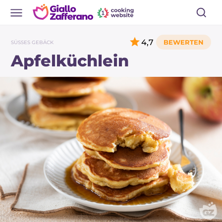
4,7
SÜSSES GEBÄCK
Apfelküchlein