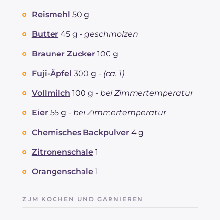
Reismehl
50 g
Butter
45 g -
geschmolzen
Brauner Zucker
100 g
Fuji-Äpfel
300 g -
(ca. 1)
Vollmilch
100 g -
bei Zimmertemperatur
Eier
55 g -
bei Zimmertemperatur
Chemisches Backpulver
4 g
Zitronenschale
1
Orangenschale
1
ZUM KOCHEN UND GARNIEREN