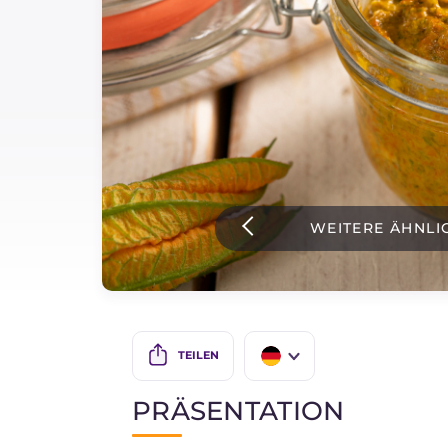
Soßen
Neueste rezepte
IT Website
WEITERE ÄHNLI
Facebook
Instagram
TikTok
YouTube
TEILEN
IT
PRÄSENTATION
EN