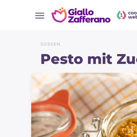
Home
Alle Rezepte
SOSSEN
Vorspeisen
Pesto mit Zu
Salate
Hauptgerichte
Brot
Desserts
Beilagen
Pizza und focaccia
Kuchen und Backwaren