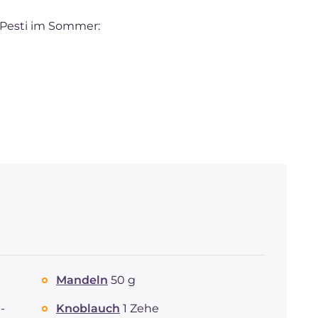
r Pesti im Sommer:
Mandeln
50 g
-
Knoblauch
1 Zehe