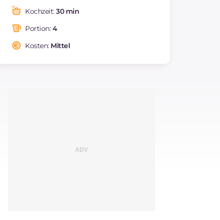
Fette
g
39
Kochzeit:
30 min
davon gesättigte
g
12.54
Fettsäuren
Portion:
4
Ballaststoffe
g
7
Kosten:
Mittel
Cholesterin
mg
50
Natrium
mg
356