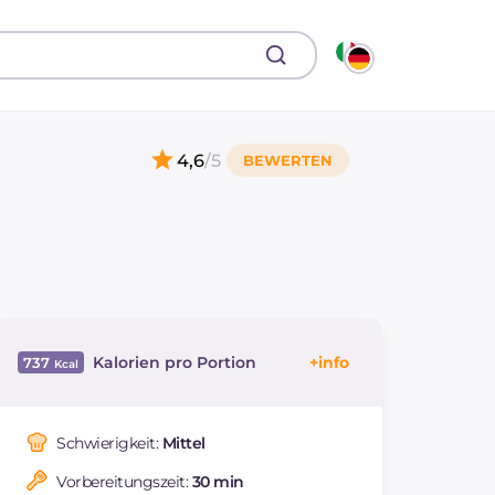
4,6
/5
Kalorien pro Portion
737
Energie
Kcal
737
Kohlenhydrate
g
77.7
Schwierigkeit:
Mittel
davon Zucker
g
7.7
Vorbereitungszeit:
30 min
REZEPT
LESEN
g
18.8