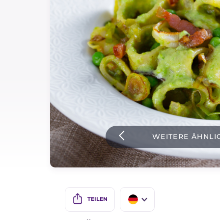
Soßen
Neueste rezepte
IT Website
Facebook
Instagram
WEITERE ÄHNLI
TikTok
YouTube
TEILEN
IT