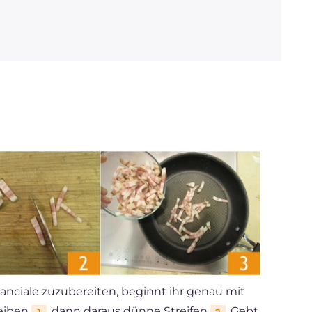
Fettsäuren
Ballaststoffe
g
7
Cholesterin
mg
50
Natrium
mg
356
nciale zuzubereiten, beginnt ihr genau mit
heiben
, dann daraus dünne Streifen
. Gebt
1
2