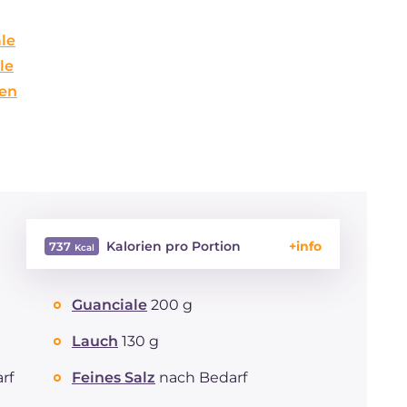
le
le
sen
Kalorien pro Portion
737
Energie
Kcal
737
Guanciale
200 g
Kohlenhydrate
g
77.7
davon Zucker
g
7.7
Lauch
130 g
REZEPT
LESEN
g
18.8
Fette
rf
Feines Salz
nach Bedarf
g
39
davon gesättigte
g
12.54