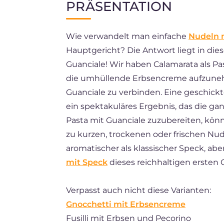
PRÄSENTATION
EN
Wie verwandelt man einfache
Nudeln 
FR
Hauptgericht? Die Antwort liegt in di
ES
Guanciale! Wir haben Calamarata als Pas
BR
die umhüllende Erbsencreme aufzuneh
Guanciale zu verbinden. Eine geschick
NL
ein spektakuläres Ergebnis, das die ga
Pasta mit Guanciale zuzubereiten, kön
zu kurzen, trockenen oder frischen Nude
aromatischer als klassischer Speck, abe
mit Speck
dieses reichhaltigen ersten 
Verpasst auch nicht diese Varianten:
Gnocchetti mit Erbsencreme
Fusilli mit Erbsen und Pecorino