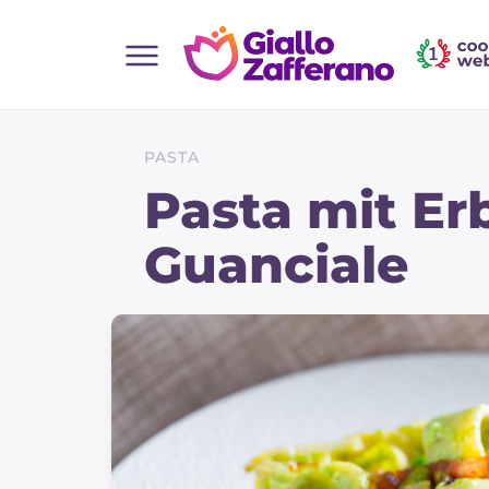
Home
Alle Rezepte
PASTA
Vorspeisen
Pasta mit E
Salate
Guanciale
Hauptgerichte
Brot
Desserts
Beilagen
Pizza und focaccia
Kuchen und Backwaren