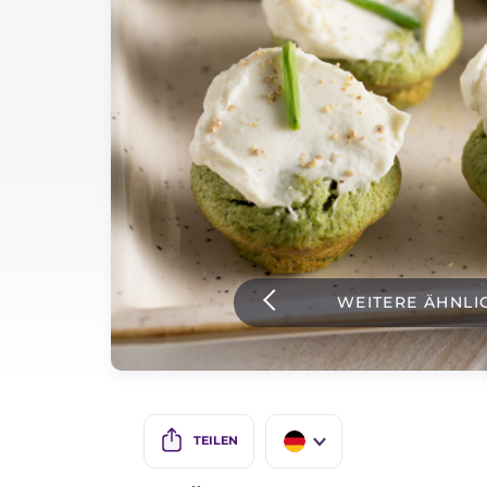
Soßen
Neueste rezepte
IT Website
Facebook
Instagram
WEITERE ÄHNLI
TikTok
YouTube
TEILEN
IT