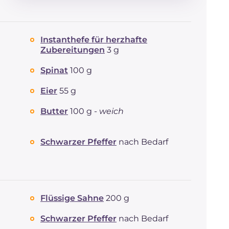
Energie
Kcal
96
Kohlenhydrate
g
6.2
davon Zucker
g
0.9
Instanthefe für herzhafte
REZEPT
LESEN
g
3.5
Zubereitungen
3 g
Fette
g
6.4
davon gesättigte
g
3.84
Spinat
100 g
Fettsäuren
Ballaststoffe
g
0.3
Eier
55 g
Cholesterin
mg
24
Butter
100 g -
weich
Natrium
mg
117
Schwarzer Pfeffer
nach Bedarf
Flüssige Sahne
200 g
Schwarzer Pfeffer
nach Bedarf