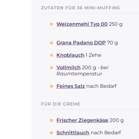
ZUTATEN FÜR 36 MINI-MUFFINS
Weizenmehl Typ 00
250 g
Grana Padano DOP
70 g
Knoblauch
1 Zehe
Vollmilch
200 g -
bei
Raumtemperatur
Feines Salz
nach Bedarf
FÜR DIE CREME
Frischer Ziegenkäse
200 g
Schnittlauch
nach Bedarf