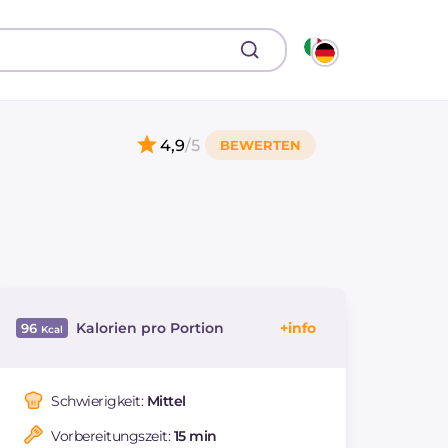
4,9
/5
Kalorien pro Portion
96
Energie
Kcal
96
Kohlenhydrate
g
6.2
Schwierigkeit:
Mittel
davon Zucker
g
0.9
Vorbereitungszeit:
15 min
REZEPT
LESEN
g
3.5