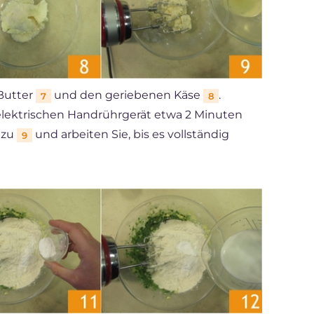
 Butter
und den geriebenen Käse
.
7
8
elektrischen Handrührgerät etwa 2 Minuten
nzu
und arbeiten Sie, bis es vollständig
9