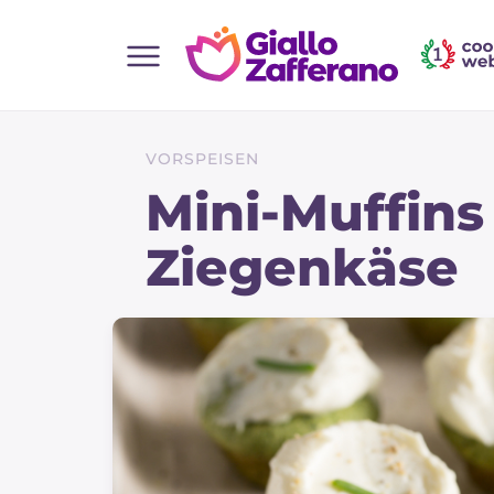
Home
Alle Rezepte
VORSPEISEN
Vorspeisen
Mini-Muffins
Salate
Ziegenkäse
Hauptgerichte
Brot
Desserts
Beilagen
Pizza und focaccia
Kuchen und Backwaren