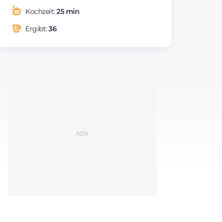
Fette
g
6.4
Kochzeit:
25 min
davon gesättigte
g
3.84
Fettsäuren
Ergibt:
36
Ballaststoffe
g
0.3
Cholesterin
mg
24
Natrium
mg
117