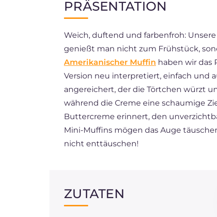
PRÄSENTATION
EN
Weich, duftend und farbenfroh: Unsere
FR
genießt man nicht zum Frühstück, sonder
ES
Amerikanischer Muffin
haben wir das 
BR
Version neu interpretiert, einfach und 
angereichert, der die Törtchen würzt un
NL
während die Creme eine schaumige Zie
Buttercreme erinnert, den unverzichtba
Mini-Muffins mögen das Auge täuschen
nicht enttäuschen!
ZUTATEN