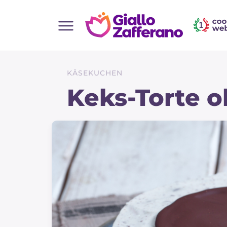
Home
Alle Rezepte
KÄSEKUCHEN
Vorspeisen
Keks-Torte 
Salate
Hauptgerichte
Brot
Desserts
Beilagen
Pizza und focaccia
Kuchen und Backwaren