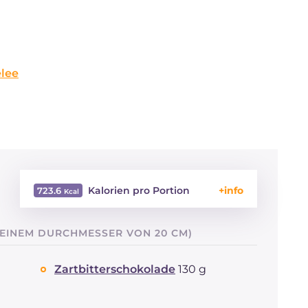
lee
Kalorien pro Portion
723.6
Energie
Kcal
723.6
 EINEM DURCHMESSER VON 20 CM)
Kohlenhydrate
g
58.8
davon Zucker
g
28
Zartbitterschokolade
130 g
REZEPT
LESEN
g
12.5
Fette
g
48.7
davon gesättigte
g
12.4