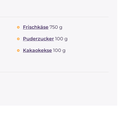
Fettsäuren
Ballaststoffe
g
26.3
Cholesterin
mg
2.3
Natrium
mg
7
Frischkäse
750 g
Puderzucker
100 g
Kakaokekse
100 g