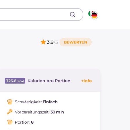
3,9
/5
Kalorien pro Portion
723.6
Energie
Kcal
723.6
Kohlenhydrate
g
58.8
Schwierigkeit:
Einfach
davon Zucker
g
28
Vorbereitungszeit:
30 min
REZEPT
LESEN
g
12.5
Fette
g
48.7
Portion:
8
davon gesättigte
g
12.4