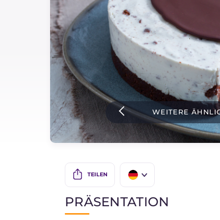
Soßen
Neueste rezepte
IT Website
WEITERE ÄHNLI
Facebook
Instagram
TikTok
YouTube
TEILEN
IT
PRÄSENTATION
EN