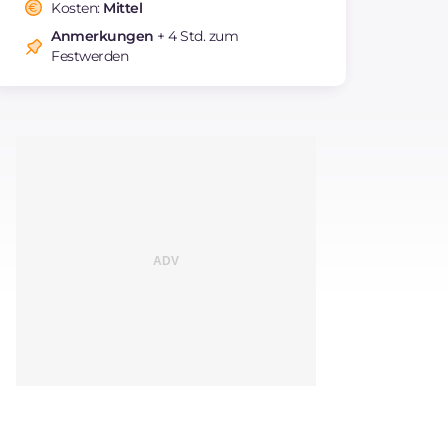
Fettsäuren
Kosten:
Mittel
Ballaststoffe
g
26.3
Anmerkungen
+ 4 Std. zum
Festwerden
Cholesterin
mg
2.3
Natrium
mg
7