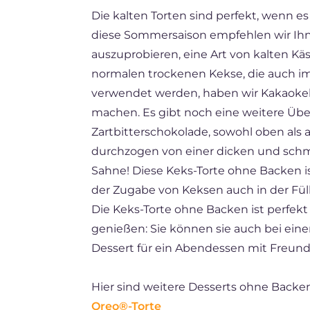
Die kalten Torten sind perfekt, wenn es
FR
diese Sommersaison empfehlen wir Ihn
ES
auszuprobieren, eine Art von kalten Käs
BR
normalen trockenen Kekse, die auch i
verwendet werden, haben wir Kakaokeks
NL
machen. Es gibt noch eine weitere Üb
Zartbitterschokolade, sowohl oben als 
durchzogen von einer dicken und schm
Sahne! Diese Keks-Torte ohne Backen i
der Zugabe von Keksen auch in der Füll
Die Keks-Torte ohne Backen ist perfekt 
genießen: Sie können sie auch bei ei
Dessert für ein Abendessen mit Freund
Hier sind weitere Desserts ohne Backen
Oreo®-Torte