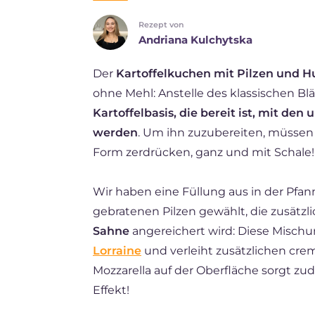
Rezept von
ES
Andriana Kulchytska
FR
Der
Kartoffelkuchen mit Pilzen und 
BR
ohne Mehl: Anstelle des klassischen Bl
NL
Kartoffelbasis, die bereit ist, mit den
werden
. Um ihn zuzubereiten, müssen S
Form zerdrücken, ganz und mit Schale!
Wir haben eine Füllung aus in der Pf
gebratenen Pilzen gewählt, die zusätzli
Sahne
angereichert wird: Diese Mischu
Lorraine
und verleiht zusätzlichen cr
Mozzarella auf der Oberfläche sorgt z
Effekt!