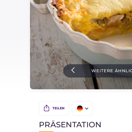
Soßen
Neueste rezepte
IT Website
Facebook
Instagram
WEITERE ÄHNLI
TikTok
YouTube
TEILEN
IT
PRÄSENTATION
EN