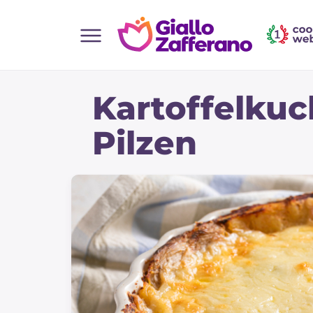
Home
Kartoffelku
Alle Rezepte
Vorspeisen
Pilzen
Salate
Hauptgerichte
Brot
Desserts
Beilagen
Pizza und focaccia
Kuchen und Backwaren