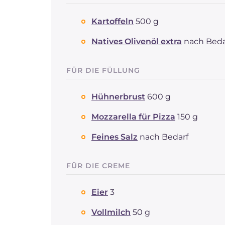
Kartoffeln
500 g
Natives Olivenöl extra
nach Beda
FÜR DIE FÜLLUNG
Hühnerbrust
600 g
Mozzarella für Pizza
150 g
Feines Salz
nach Bedarf
FÜR DIE CREME
Eier
3
Vollmilch
50 g