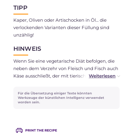
TIPP
Kaper, Oliven oder Artischocken in Öl... die
verlockenden Varianten dieser Füllung sind
unzählig!
HINWEIS
Wenn Sie eine vegetarische Diät befolgen, die
neben dem Verzehr von Fleisch und Fisch auch
Käse ausschließt, der mit tierischem Lab
hergestellt wird, können Sie die Zutat durch
einen ähnlichen Käse ersetzen, der mit
Für die Übersetzung einiger Texte könnten
pflanzlichem Lab hergestellt wird.
Werkzeuge der künstlichen Intelligenz verwendet
worden sein.
PRINT THE RECIPE