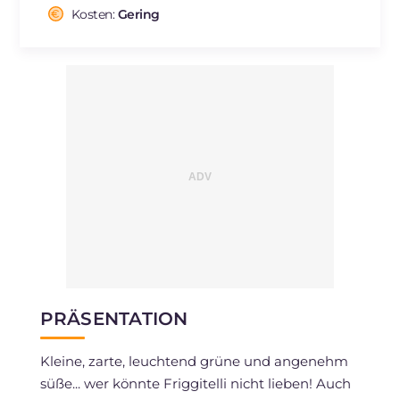
Cholesterin
Kosten:
Gering
mg
3
Natrium
mg
79
PRÄSENTATION
Kleine, zarte, leuchtend grüne und angenehm
süße... wer könnte Friggitelli nicht lieben! Auch