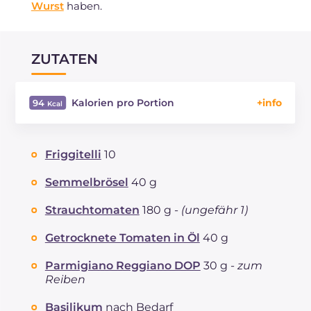
Wurst
haben.
ZUTATEN
Kalorien pro Portion
94
Energie
Kcal
94
Kohlenhydrate
g
7.8
Friggitelli
10
davon Zucker
g
4.6
REZEPT
LESEN
g
2.5
Semmelbrösel
40 g
Fette
g
5.9
Strauchtomaten
180 g -
(ungefähr 1)
davon gesättigte Fettsäuren
g
1.3
Ballaststoffe
g
1.3
Getrocknete Tomaten in Öl
40 g
Cholesterin
mg
3
Parmigiano Reggiano DOP
30 g -
zum
Natrium
mg
79
Reiben
Basilikum
nach Bedarf