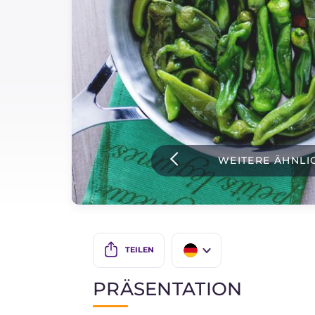
Soßen
Neueste rezepte
IT Website
WEITERE ÄHNLI
Facebook
Instagram
TikTok
YouTube
TEILEN
IT
PRÄSENTATION
EN