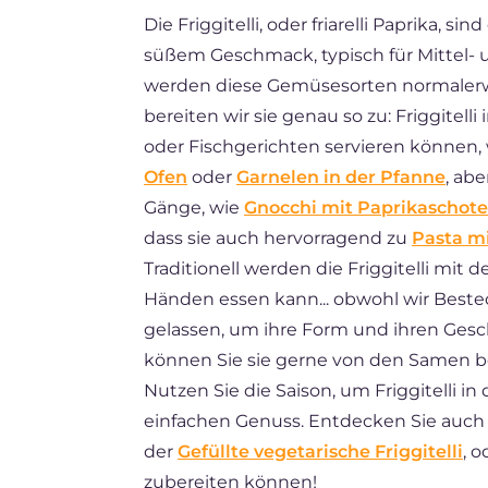
Die Friggitelli, oder friarelli Paprika, 
BR
süßem Geschmack, typisch für Mittel- 
FR
werden diese Gemüsesorten normalerw
ES
bereiten wir sie genau so zu: Friggitelli 
oder Fischgerichten servieren können,
Ofen
oder
Garnelen in der Pfanne
, ab
Gänge, wie
Gnocchi mit Paprikaschot
dass sie auch hervorragend zu
Pasta mi
Traditionell werden die Friggitelli mit
Händen essen kann... obwohl wir Beste
gelassen, um ihre Form und ihren Ges
können Sie sie gerne von den Samen be
Nutzen Sie die Saison, um Friggitelli i
einfachen Genuss. Entdecken Sie auch 
der
Gefüllte vegetarische Friggitelli
, 
zubereiten können!