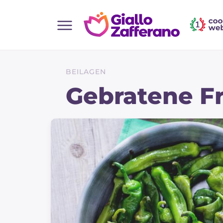
Home
Alle Rezepte
BEILAGEN
Vorspeisen
Gebratene Fri
Salate
Hauptgerichte
Brot
Desserts
Beilagen
Pizza und focaccia
Kuchen und Backwaren