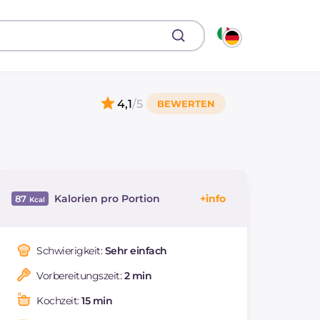
4,1
/5
Kalorien pro Portion
87
Energie
Kcal
87
Kohlenhydrate
g
5.8
Schwierigkeit:
Sehr einfach
davon Zucker
g
5.8
Vorbereitungszeit:
2 min
REZEPT
LESEN
g
1.2
Fette
g
6.6
Kochzeit:
15 min
davon gesättigte
g
0.96