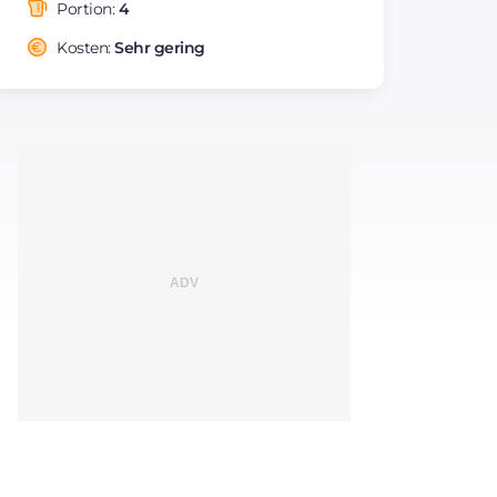
Fettsäuren
Portion:
4
Ballaststoffe
g
2.6
Kosten:
Sehr gering
Natrium
mg
295