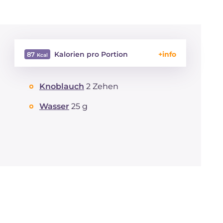
Kalorien pro Portion
87
Energie
Kcal
87
Knoblauch
2 Zehen
Kohlenhydrate
g
5.8
davon Zucker
g
5.8
Wasser
25 g
REZEPT
LESEN
g
1.2
Fette
g
6.6
davon gesättigte
g
0.96
Fettsäuren
Ballaststoffe
g
2.6
Natrium
mg
295