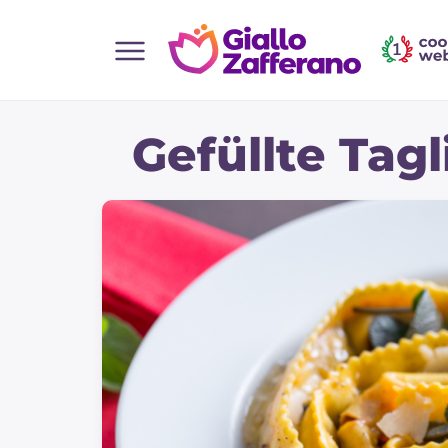
Home
Gefüllte Tagl
Alle Rezepte
Vorspeisen
Salate
Hauptgerichte
Brot
Desserts
Beilagen
Pizza und focaccia
Kuchen und Backwaren