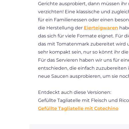
Gerichte ausprobiert, dann müssen ihr m
BR
verzichten! Eine klassische und zugleich
FR
für ein Familienessen oder einen beso
die Herstellung der
Eierteigwaren
habe
NL
das sich für viele Formate eignet. Für 
das mit Tomatenmark zubereitet wird un
sehr kompakt sein, nur so könnt ihr die 
Für das Servieren haben wir uns für ein
entschieden, die einfach zuzubereiten i
neue Saucen ausprobieren, um sie noch
Entdeckt auch diese Versionen:
Gefüllte Tagliatelle mit Fleisch und Rico
Gefüllte Tagliatelle mit Cotechino