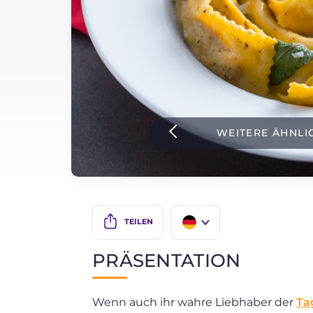
Soßen
Neueste rezepte
IT Website
WEITERE ÄHNLI
Facebook
Instagram
TikTok
YouTube
TEILEN
IT
PRÄSENTATION
EN
Wenn auch ihr wahre Liebhaber der
Tag
ES