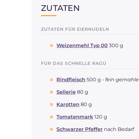
ZUTATEN
ZUTATEN FÜR EIERNUDELN
Weizenmehl Typ 00
300 g
FÜR DAS SCHNELLE RAGÙ
Rindfleisch
500 g -
fein gemahl
Sellerie
80 g
Karotten
80 g
Tomatenmark
120 g
Schwarzer Pfeffer
nach Bedarf