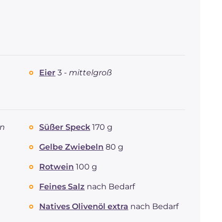
Eier
3 -
mittelgroß
en
Süßer Speck
170 g
Gelbe Zwiebeln
80 g
Rotwein
100 g
Feines Salz
nach Bedarf
Natives Olivenöl extra
nach Bedarf