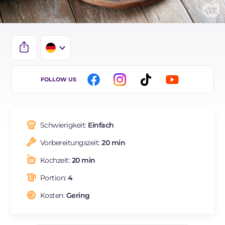
IT
FOLLOW US
EN
ES
Schwierigkeit:
Einfach
FR
Vorbereitungszeit:
20 min
BR
Kochzeit:
20 min
NL
Portion:
4
Kosten:
Gering