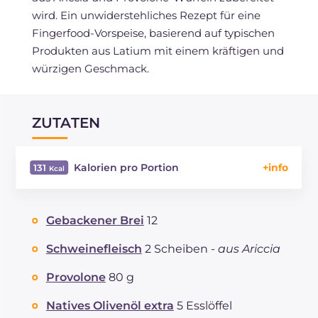
wird. Ein unwiderstehliches Rezept für eine
Fingerfood-Vorspeise, basierend auf typischen
Produkten aus Latium mit einem kräftigen und
würzigen Geschmack.
ZUTATEN
Kalorien pro Portion
131
Energie
Kcal
131
Kohlenhydrate
g
7.3
Gebackener Brei
12
davon Zucker
g
0.4
REZEPT
LESEN
g
5.8
Schweinefleisch
2 Scheiben -
aus Ariccia
Fette
g
8.7
Provolone
80 g
davon gesättigte Fettsäuren
g
2.95
Ballaststoffe
g
0.9
Natives Olivenöl extra
5 Esslöffel