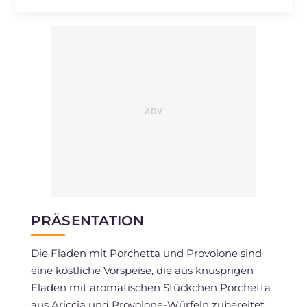
Cholesterin
mg
20
Natrium
mg
129
PRÄSENTATION
Die Fladen mit Porchetta und Provolone sind
eine köstliche Vorspeise, die aus knusprigen
Fladen mit aromatischen Stückchen Porchetta
aus Ariccia und Provolone-Würfeln zubereitet