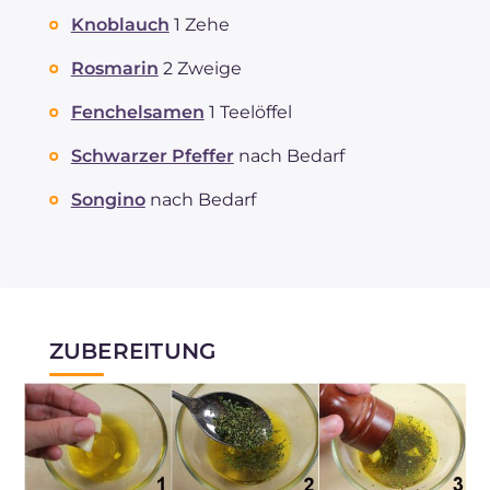
Cholesterin
mg
20
Knoblauch
1 Zehe
Natrium
mg
129
Rosmarin
2 Zweige
Fenchelsamen
1 Teelöffel
Schwarzer Pfeffer
nach Bedarf
Songino
nach Bedarf
ZUBEREITUNG