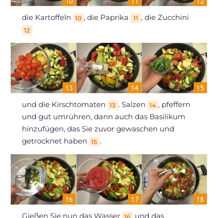
die Kartoffeln
, die Paprika
, die Zucchini
10
11
12
und die Kirschtomaten
. Salzen
, pfeffern
13
14
und gut umrühren, dann auch das Basilikum
hinzufügen, das Sie zuvor gewaschen und
getrocknet haben
.
15
Gießen Sie nun das Wasser
und das
16