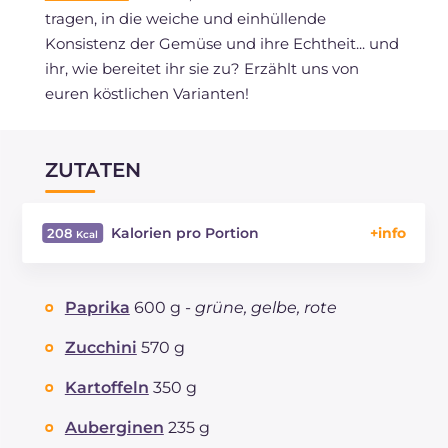
tragen, in die weiche und einhüllende
Konsistenz der Gemüse und ihre Echtheit... und
ihr, wie bereitet ihr sie zu? Erzählt uns von
euren köstlichen Varianten!
ZUTATEN
Kalorien pro Portion
208
Energie
Kcal
208
Kohlenhydrate
g
27.8
Paprika
600 g -
grüne, gelbe, rote
davon Zucker
g
14.9
REZEPT
LESEN
g
6.9
Zucchini
570 g
Fette
g
7.7
Kartoffeln
350 g
davon gesättigte Fettsäuren
g
1.13
Ballaststoffe
g
8.8
Auberginen
235 g
Natrium
mg
524