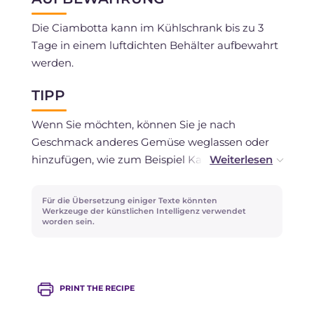
Die Ciambotta kann im Kühlschrank bis zu 3
Tage in einem luftdichten Behälter aufbewahrt
werden.
TIPP
Wenn Sie möchten, können Sie je nach
Geschmack anderes Gemüse weglassen oder
hinzufügen, wie zum Beispiel Karotten, grüne
Bohnen oder Mangold. Fügen Sie eine Prise
Chili hinzu, um dem Gericht einen zusätzlichen
Für die Übersetzung einiger Texte könnten
Kick zu geben!
Werkzeuge der künstlichen Intelligenz verwendet
worden sein.
PRINT THE RECIPE