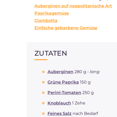
Auberginen auf neapolitanische Art
Paprikagemüse
Ciambotta
Einfache gebackene Gemüse
ZUTATEN
Auberginen
280 g -
lang
Grüne Paprika
150 g
Perini-Tomaten
250 g
Knoblauch
1 Zehe
Feines Salz
nach Bedarf