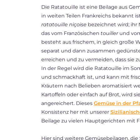
Die Ratatouille ist eine Beilage aus Ge
BR
in weiten Teilen Frankreichs bekannt ist
ES
ratatouille niçoise
bezeichnet wird; ihr
FR
das vom Französischen
touiller
und vom
besteht aus frischem, in gleich große
NL
separat und dann zusammen gedünstet
erreichen und zu vermeiden, dass sie z
In der Regel wird die Ratatouille im S
und schmackhaft ist, und kann mit fri
Kräutern nach Belieben aromatisiert we
Kartoffeln oder einfach auf Brot, wird s
angereichert. Dieses
Gemüse in der Pf
Konsistenz her mit unserer
Sizilianisc
Beilage zu vielen Hauptgerichten mit Fl
Hier sind weitere Gemüsebeilagen, die S