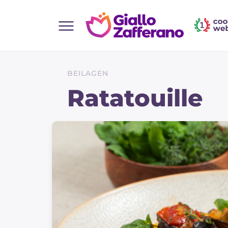
Home
Alle Rezepte
BEILAGEN
Vorspeisen
Ratatouille
Salate
Hauptgerichte
Brot
Desserts
Beilagen
Pizza und focaccia
Kuchen und Backwaren