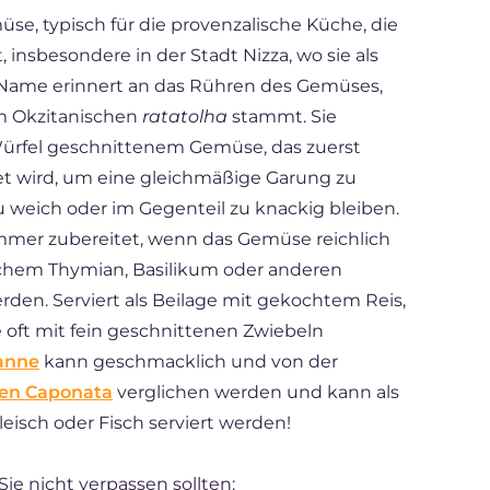
müse, typisch für die provenzalische Küche, die
, insbesondere in der Stadt Nizza, wo sie als
 Name erinnert an das Rühren des Gemüses,
 Okzitanischen
ratatolha
stammt. Sie
 Würfel geschnittenem Gemüse, das zuerst
 wird, um eine gleichmäßige Garung zu
u weich oder im Gegenteil zu knackig bleiben.
ommer zubereitet, wenn das Gemüse reichlich
schem Thymian, Basilikum oder anderen
rden. Serviert als Beilage mit gekochtem Reis,
ie oft mit fein geschnittenen Zwiebeln
anne
kann geschmacklich und von der
hen Caponata
verglichen werden und kann als
eisch oder Fisch serviert werden!
ie nicht verpassen sollten: