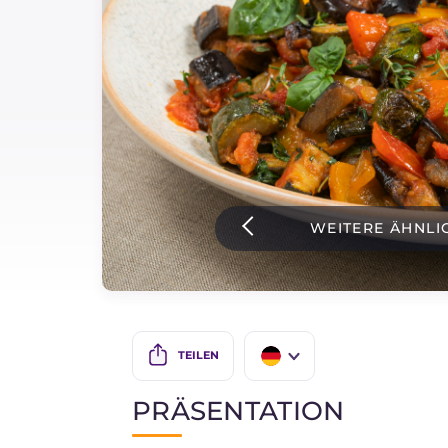
Soßen
Neueste rezepte
IT Website
WEITERE ÄHNLI
Facebook
Instagram
TikTok
YouTube
TEILEN
IT
PRÄSENTATION
EN