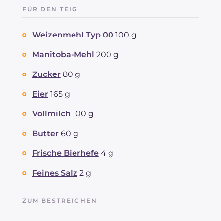
FÜR DEN TEIG
Weizenmehl Typ 00
100 g
Manitoba-Mehl
200 g
Zucker
80 g
Eier
165 g
Vollmilch
100 g
Butter
60 g
Frische Bierhefe
4 g
Feines Salz
2 g
ZUM BESTREICHEN