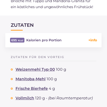
Brioche mit Tuppo und Mandorla-Granita für
ein köstliches und ungewöhnliches Frühstück!
ZUTATEN
Kalorien pro Portion
695
Energie
Kcal
695
Kohlenhydrate
g
65.1
ZUTATEN FÜR DEN VORTEIG
davon Zucker
g
12.6
REZEPT
LESEN
g
13.9
Weizenmehl Typ 00
100 g
Fette
g
42.1
davon gesättigte Fettsäuren
Manitoba-Mehl
100 g
g
23.47
Ballaststoffe
g
1.8
Frische Bierhefe
4 g
Cholesterin
mg
298
Natrium
mg
805
Vollmilch
120 g -
(bei Raumtemperatur)