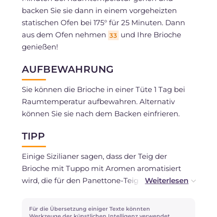
backen Sie sie dann in einem vorgeheizten
statischen Ofen bei 175° für 25 Minuten. Dann
aus dem Ofen nehmen
und Ihre Brioche
33
genießen!
AUFBEWAHRUNG
Sie können die Brioche in einer Tüte 1 Tag bei
Raumtemperatur aufbewahren. Alternativ
können Sie sie nach dem Backen einfrieren.
TIPP
Einige Sizilianer sagen, dass der Teig der
Brioche mit Tuppo mit Aromen aromatisiert
wird, die für den Panettone-Teig verwendet
werden, oder mit Annurca-Apfelaroma. Wir
empfehlen, den Teig mit einem Orangenaroma
Für die Übersetzung einiger Texte könnten
zu veredeln: Schale oder Extrakt sind perfekt!
Werkzeuge der künstlichen Intelligenz verwendet