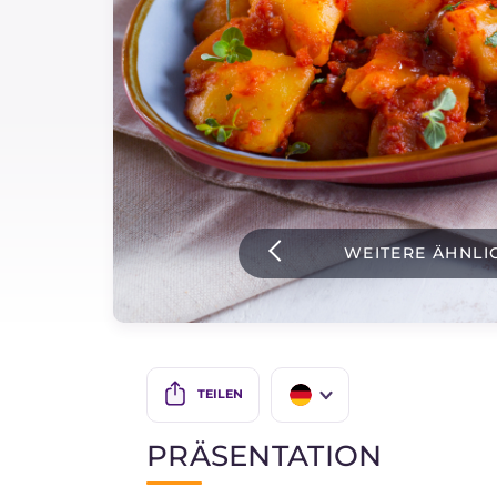
Soßen
Neueste rezepte
IT Website
WEITERE ÄHNLI
Facebook
Instagram
TikTok
YouTube
TEILEN
IT
PRÄSENTATION
EN