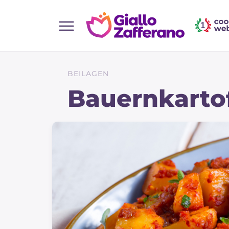
Home
Alle Rezepte
BEILAGEN
Vorspeisen
Bauernkarto
Salate
Hauptgerichte
Brot
Desserts
Beilagen
Pizza und focaccia
Kuchen und Backwaren