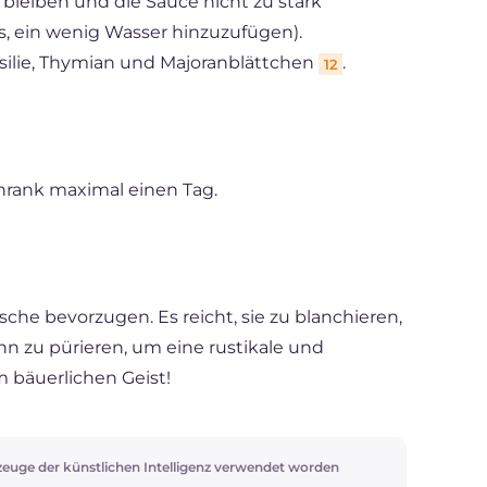
 bleiben und die Sauce nicht zu stark
us, ein wenig Wasser hinzuzufügen).
ersilie, Thymian und Majoranblättchen
.
12
chrank maximal einen Tag.
che bevorzugen. Es reicht, sie zu blanchieren,
nn zu pürieren, um eine rustikale und
m bäuerlichen Geist!
zeuge der künstlichen Intelligenz verwendet worden