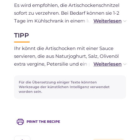
Es wird empfohlen, die Artischockenschnitzel
sofort zu verzehren. Bei Bedarf können sie 1-2
Tage im Kühlschrank in einem luftdichten
Behälter aufbewahrt werden.
TIPP
Ihr könnt die rohen und panierten Artischocken
Ihr könnt die Artischocken mit einer Sauce
einfrieren und dann direkt gefroren frittieren,
servieren, die aus Naturjoghurt, Salz, Olivenöl
wobei die Garzeit leicht erhöht werden muss.
extra vergine, Petersilie und ein paar Tropfen
Zitronensaft zubereitet wird!
Für die Übersetzung einiger Texte könnten
Werkzeuge der künstlichen Intelligenz verwendet
worden sein.
PRINT THE RECIPE