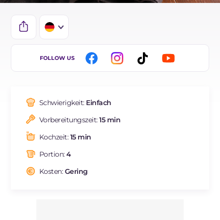
IT
FOLLOW US
EN
FR
Schwierigkeit:
Einfach
ES
Vorbereitungszeit:
15 min
BR
Kochzeit:
15 min
NL
Portion:
4
Kosten:
Gering