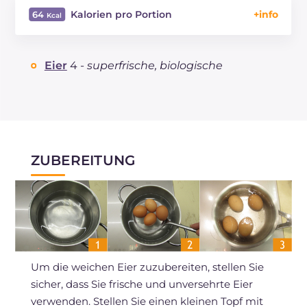
Kalorien pro Portion
64
Energie
Kcal
64
REZEPT
LESEN
g
6.2
Eier
4 -
superfrische, biologische
Fette
g
4.4
davon gesättigte Fettsäuren
g
1.59
Cholesterin
mg
186
Natrium
mg
69
ZUBEREITUNG
Um die weichen Eier zuzubereiten, stellen Sie
sicher, dass Sie frische und unversehrte Eier
verwenden. Stellen Sie einen kleinen Topf mit