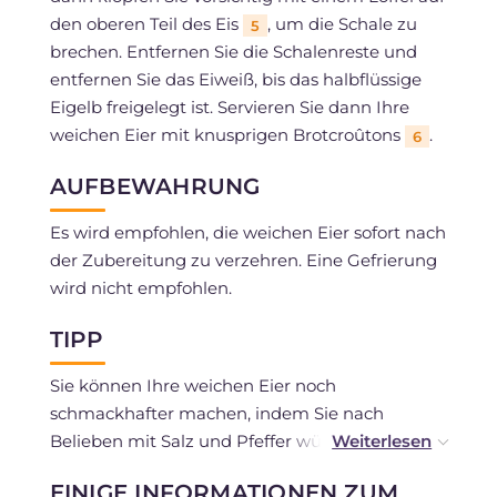
den oberen Teil des Eis
, um die Schale zu
5
brechen. Entfernen Sie die Schalenreste und
entfernen Sie das Eiweiß, bis das halbflüssige
Eigelb freigelegt ist. Servieren Sie dann Ihre
weichen Eier mit knusprigen Brotcroûtons
.
6
AUFBEWAHRUNG
Es wird empfohlen, die weichen Eier sofort nach
der Zubereitung zu verzehren. Eine Gefrierung
wird nicht empfohlen.
TIPP
Sie können Ihre weichen Eier noch
schmackhafter machen, indem Sie nach
Belieben mit Salz und Pfeffer würzen, aber
auch mit einem Teelöffel Frischkäse oder
EINIGE INFORMATIONEN ZUM
Mohnsamen!