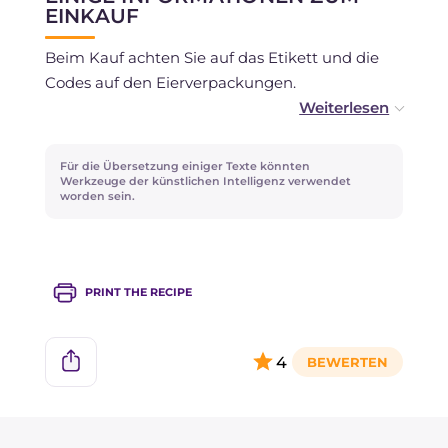
EINKAUF
Beim Kauf achten Sie auf das Etikett und die
Codes auf den Eierverpackungen.
Der Code 0
: Kennzeichnet Bio-Eier von
freilaufenden Hühnern.
Für die Übersetzung einiger Texte könnten
Werkzeuge der künstlichen Intelligenz verwendet
worden sein.
Der Code 1
: Kennzeichnet Freilandhaltung,
nicht biologisch.
Der Code 2
: Kennzeichnet Bodenhaltung.
PRINT THE RECIPE
Der Code 3
: Kennzeichnet Eier aus
Käfighaltung.
4
Wichtig ist auch, den Frischegrad der Eier zu
kennen: