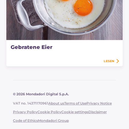
Gebratene Eier
LESEN
© 2026 Mondadori Digital S.p.A.
VAT no. 14371170961
About us
Terms of Use
Privacy Notice
Privacy Policy
Cookie Policy
Cookie settings
Disclaimer
Code of Ethics
Mondadori Group