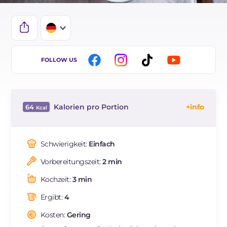
IT
FOLLOW US
EN
BR
Kalorien pro Portion
64
ES
Energie
Kcal
64
FR
REZEPT
LESEN
g
6.2
Schwierigkeit:
Einfach
NL
Fette
g
4.4
Vorbereitungszeit:
2 min
davon gesättigte Fettsäuren
g
1.59
Cholesterin
mg
186
Kochzeit:
3 min
Natrium
mg
69
Ergibt:
4
Kosten:
Gering