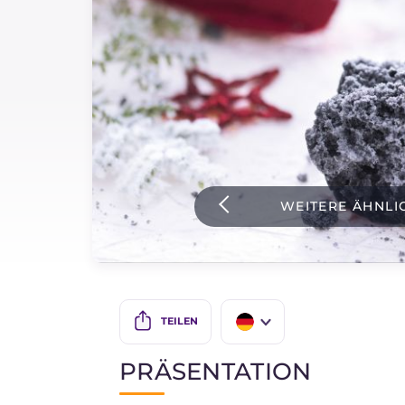
Soßen
Neueste rezepte
IT Website
WEITERE ÄHNLI
Facebook
Instagram
TikTok
YouTube
TEILEN
IT
PRÄSENTATION
EN