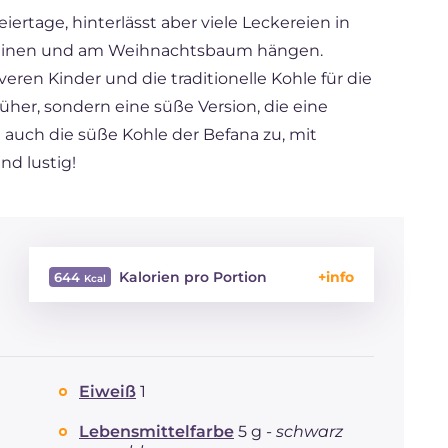
ertage, hinterlässt aber viele Leckereien in
aminen und am Weihnachtsbaum hängen.
eren Kinder und die traditionelle Kohle für die
rüher, sondern eine süße Version, die eine
e auch die süße Kohle der Befana zu, mit
nd lustig!
Kalorien pro Portion
644
Energie
Kcal
644
Kohlenhydrate
g
156.8
davon Zucker
g
156.8
Eiweiß
1
REZEPT
LESEN
g
0.8
Natrium
mg
16
Lebensmittelfarbe
5 g -
schwarz