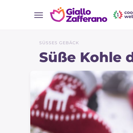
Home
Alle Rezepte
SÜSSES GEBÄCK
Vorspeisen
Süße Kohle 
Salate
Hauptgerichte
Brot
Desserts
Beilagen
Pizza und focaccia
Kuchen und Backwaren