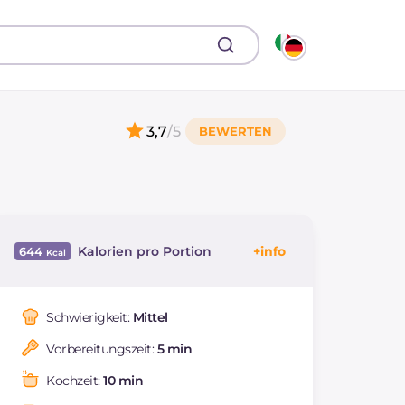
3,7
/5
Kalorien pro Portion
644
Energie
Kcal
644
Kohlenhydrate
g
156.8
Schwierigkeit:
Mittel
davon Zucker
g
156.8
Vorbereitungszeit:
5 min
REZEPT
LESEN
g
0.8
Natrium
mg
16
Kochzeit:
10 min