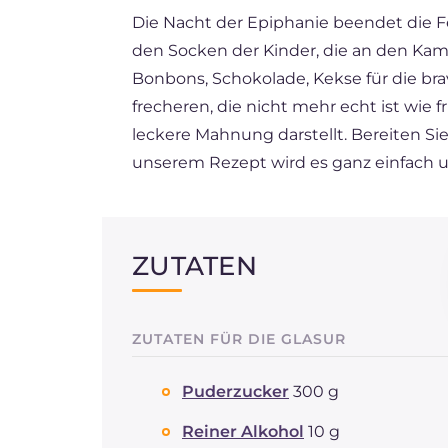
Die Nacht der Epiphanie beendet die Fei
ES
den Socken der Kinder, die an den K
BR
Bonbons, Schokolade, Kekse für die brav
FR
frecheren, die nicht mehr echt ist wie f
leckere Mahnung darstellt. Bereiten Si
NL
unserem Rezept wird es ganz einfach u
ZUTATEN
ZUTATEN FÜR DIE GLASUR
Puderzucker
300 g
Reiner Alkohol
10 g