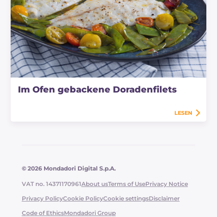
Im Ofen gebackene Doradenfilets
LESEN
© 2026 Mondadori Digital S.p.A.
VAT no. 14371170961
About us
Terms of Use
Privacy Notice
Privacy Policy
Cookie Policy
Cookie settings
Disclaimer
Code of Ethics
Mondadori Group