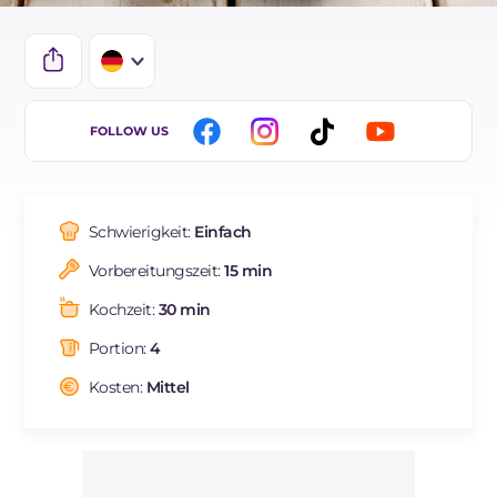
IT
FOLLOW US
EN
FR
Schwierigkeit:
Einfach
ES
Vorbereitungszeit:
15 min
BR
Kochzeit:
30 min
NL
Portion:
4
Kosten:
Mittel