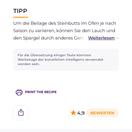
Beilage im Kühlschrank gut abgedeckt mit
TIPP
Frischhaltefolie oder in einem luftdichten
Behälter für maximal 1-2 Tage auf.
Um die Beilage des Steinbutts im Ofen je nach
Saison zu variieren, können Sie den Lauch und
Ein Einfrieren wird nicht empfohlen.
den Spargel durch anderes Gemüse Ihrer Wahl
ersetzen: Im Sommer können Sie zum Beispiel
Paprika und Auberginen verwenden, im Herbst
Für die Übersetzung einiger Texte könnten
Pilze und Rosenkohl, während im Winter
Werkzeuge der künstlichen Intelligenz verwendet
worden sein.
Grünkohl und Süßkartoffeln!
PRINT THE RECIPE
4,9