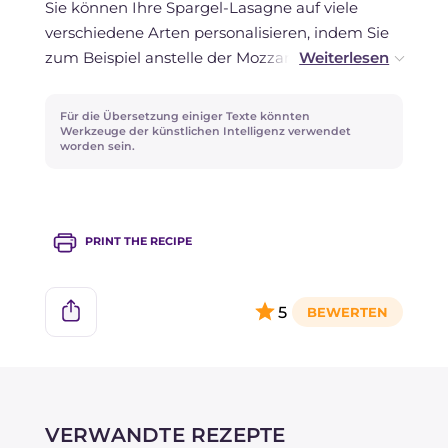
Sie können Ihre Spargel-Lasagne auf viele
verschiedene Arten personalisieren, indem Sie
zum Beispiel anstelle der Mozzarella andere
Käsesorten wie Stracchino oder Scamorza
verwenden.
Für die Übersetzung einiger Texte könnten
Werkzeuge der künstlichen Intelligenz verwendet
worden sein.
Für eine reichhaltigere Version können Sie
zwischen den Schichten in Scheiben
geschnittene hartgekochte Eier oder
gewürfelten gekochten Schinken oder Speck
PRINT THE RECIPE
hinzufügen.
5
VERWANDTE REZEPTE