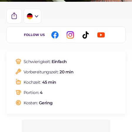
IT
FOLLOW US
EN
FR
Schwierigkeit:
Einfach
ES
Vorbereitungszeit:
20 min
BR
Kochzeit:
45 min
NL
Portion:
4
Kosten:
Gering