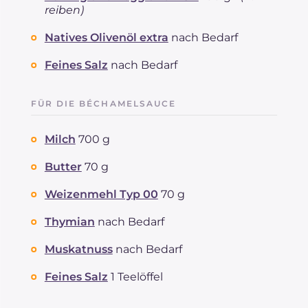
reiben)
Natives Olivenöl extra
nach Bedarf
Feines Salz
nach Bedarf
FÜR DIE BÉCHAMELSAUCE
Milch
700 g
Butter
70 g
Weizenmehl Typ 00
70 g
Thymian
nach Bedarf
Muskatnuss
nach Bedarf
Feines Salz
1 Teelöffel