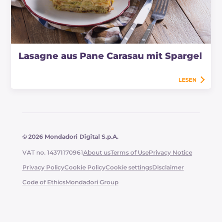
Lasagne aus Pane Carasau mit Spargel
LESEN
© 2026 Mondadori Digital S.p.A.
VAT no. 14371170961
About us
Terms of Use
Privacy Notice
Privacy Policy
Cookie Policy
Cookie settings
Disclaimer
Code of Ethics
Mondadori Group