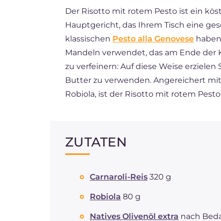
Der Risotto mit rotem Pesto ist ein kö
ES
Hauptgericht, das Ihrem Tisch eine ges
FR
klassischen
Pesto alla Genovese
haben 
BR
Mandeln verwendet, das am Ende der K
zu verfeinern: Auf diese Weise erzielen
NL
Butter zu verwenden. Angereichert mi
Robiola, ist der Risotto mit rotem Pes
ZUTATEN
Carnaroli-Reis
320 g
Robiola
80 g
Natives Olivenöl extra
nach Beda