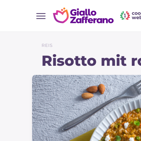
Home
Alle Rezepte
REIS
Vorspeisen
Risotto mit 
Salate
Hauptgerichte
Brot
Desserts
Beilagen
Pizza und focaccia
Kuchen und Backwaren