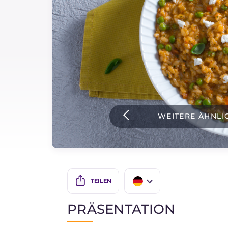
Soßen
Neueste rezepte
IT Website
WEITERE ÄHNLI
Facebook
Instagram
TikTok
YouTube
TEILEN
IT
PRÄSENTATION
EN