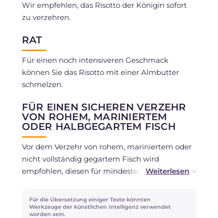
Wir empfehlen, das Risotto der Königin sofort
zu verzehren.
RAT
Für einen noch intensiveren Geschmack
können Sie das Risotto mit einer Almbutter
schmelzen.
FÜR EINEN SICHEREN VERZEHR
VON ROHEM, MARINIERTEM
ODER HALBGEGARTEM FISCH
Vor dem Verzehr von rohem, mariniertem oder
nicht vollständig gegartem Fisch wird
empfohlen, diesen für mindestens 96 Stunden
bei -18 Grad in einem mit 3 oder mehr Sternen
gekennzeichneten Haushaltsgefrierschrank
Für die Übersetzung einiger Texte könnten
einzufrieren, gemäß den
Richtlinien des
Werkzeuge der künstlichen Intelligenz verwendet
worden sein.