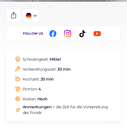
IT
FOLLOW US
EN
BR
Schwierigkeit:
Mittel
ES
Vorbereitungszeit:
30 min
FR
Kochzeit:
20 min
NL
Portion:
4
Kosten:
Hoch
Anmerkungen
+ die Zeit für die Vorbereitung
des Fonds