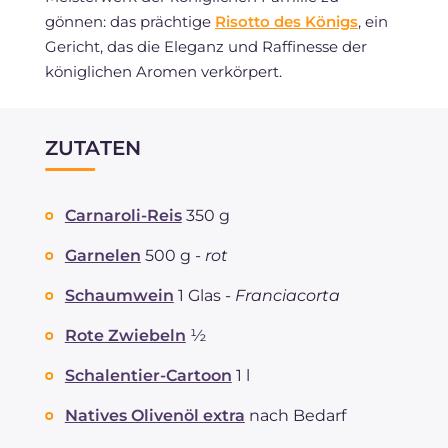
gönnen: das prächtige
Risotto des Königs
, ein
Gericht, das die Eleganz und Raffinesse der
königlichen Aromen verkörpert.
ZUTATEN
Carnaroli-Reis
350 g
Garnelen
500 g -
rot
Schaumwein
1 Glas -
Franciacorta
Rote Zwiebeln
½
Schalentier-Cartoon
1 l
Natives Olivenöl extra
nach Bedarf