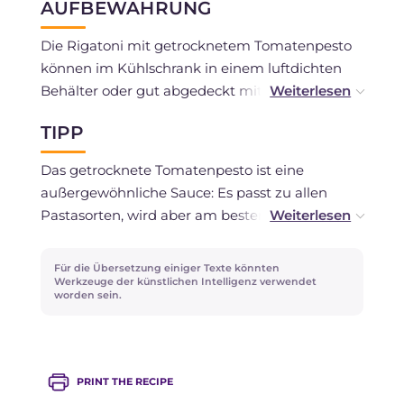
AUFBEWAHRUNG
Die Rigatoni mit getrocknetem Tomatenpesto
können im Kühlschrank in einem luftdichten
Behälter oder gut abgedeckt mit
Frischhaltefolie zwei Tage lang aufbewahrt
TIPP
werden. Wenn Sie Pesto übrig haben, können
Sie es einfrieren und bei Bedarf im Kühlschrank
Das getrocknete Tomatenpesto ist eine
auftauen.
außergewöhnliche Sauce: Es passt zu allen
Pastasorten, wird aber am besten von kurzen
und gerillten Nudeln hervorgehoben. Wenn Sie
das Gericht vor dem Servieren veredeln
Für die Übersetzung einiger Texte könnten
möchten, empfehlen wir, einige ganze
Werkzeuge der künstlichen Intelligenz verwendet
worden sein.
Basilikumblätter hinzuzufügen: Duftend und
farbenfroh sind sie ein sicherer Treffer, auch für
den Gaumen!
PRINT THE RECIPE