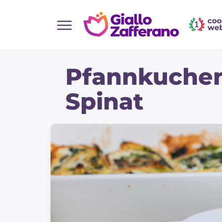
Home
Pfannkuchen
Alle Rezepte
Vorspeisen
Spinat
Salate
Hauptgerichte
Brot
Desserts
Beilagen
Pizza und focaccia
Kuchen und Backwaren