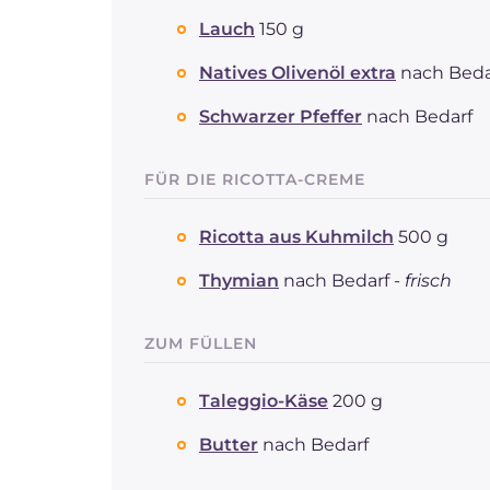
Lauch
150 g
Natives Olivenöl extra
nach Beda
Schwarzer Pfeffer
nach Bedarf
FÜR DIE RICOTTA-CREME
Ricotta aus Kuhmilch
500 g
Thymian
nach Bedarf -
frisch
ZUM FÜLLEN
Taleggio-Käse
200 g
Butter
nach Bedarf