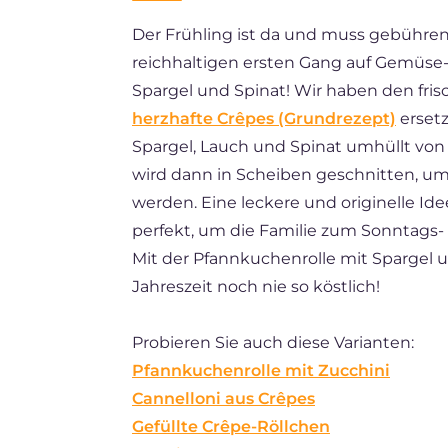
Der Frühling ist da und muss gebühren
FR
reichhaltigen ersten Gang auf Gemüse-
ES
Spargel und Spinat! Wir haben den fri
BR
herzhafte Crêpes (Grundrezept)
ersetz
Spargel, Lauch und Spinat umhüllt von 
NL
wird dann in Scheiben geschnitten, um 
werden. Eine leckere und originelle Idee
perfekt, um die Familie zum Sonntags- 
Mit der Pfannkuchenrolle mit Spargel 
Jahreszeit noch nie so köstlich!
Probieren Sie auch diese Varianten:
Pfannkuchenrolle mit Zucchini
Cannelloni aus Crêpes
Gefüllte Crêpe-Röllchen