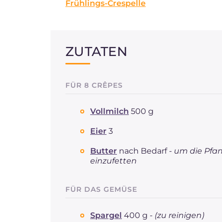
Frühlings-Crespelle
ZUTATEN
FÜR 8 CRÊPES
Vollmilch
500 g
Eier
3
Butter
nach Bedarf -
um die Pfa
einzufetten
FÜR DAS GEMÜSE
Spargel
400 g -
(zu reinigen)