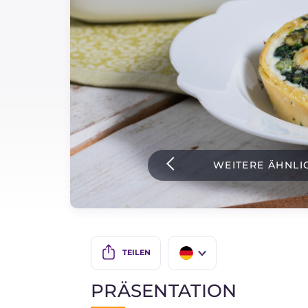
Soßen
Neueste rezepte
IT Website
Facebook
Instagram
WEITERE ÄHNLI
TikTok
YouTube
TEILEN
IT
PRÄSENTATION
EN