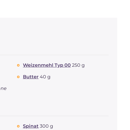
Weizenmehl Typ 00
250 g
Butter
40 g
nne
Spinat
300 g