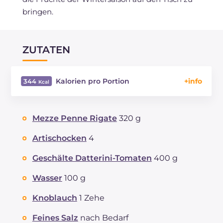
bringen.
ZUTATEN
Kalorien pro Portion
344
Energie
Kcal
344
Kohlenhydrate
g
71.6
Mezze Penne Rigate
320 g
davon Zucker
g
7
REZEPT
LESEN
g
12.2
Artischocken
4
Fette
g
0.9
Geschälte Datterini-Tomaten
400 g
davon gesättigte Fettsäuren
g
0.19
Ballaststoffe
g
7.8
Wasser
100 g
Natrium
mg
421
Knoblauch
1 Zehe
Feines Salz
nach Bedarf