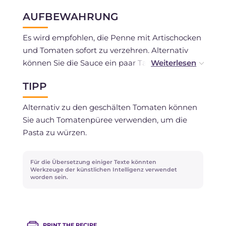
AUFBEWAHRUNG
Es wird empfohlen, die Penne mit Artischocken
und Tomaten sofort zu verzehren. Alternativ
können Sie die Sauce ein paar Tage lang im
Kühlschrank abgedeckt mit Frischhaltefolie
TIPP
aufbewahren.
Alternativ zu den geschälten Tomaten können
Sie auch Tomatenpüree verwenden, um die
Pasta zu würzen.
Für die Übersetzung einiger Texte könnten
Werkzeuge der künstlichen Intelligenz verwendet
worden sein.
PRINT THE RECIPE