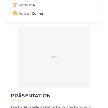
davon gesättigte Fettsäuren
g
0.19
Portion:
4
Ballaststoffe
g
7.8
Natrium
Kosten:
Gering
mg
421
PRÄSENTATION
Die traditionelle italienische Küche kann sich