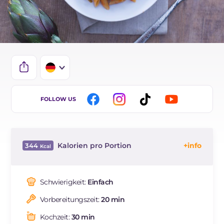
IT
FOLLOW US
EN
BR
Kalorien pro Portion
344
ES
Energie
Kcal
344
FR
Kohlenhydrate
g
71.6
Schwierigkeit:
Einfach
NL
davon Zucker
g
7
Vorbereitungszeit:
20 min
REZEPT
LESEN
g
12.2
Fette
g
0.9
Kochzeit:
30 min