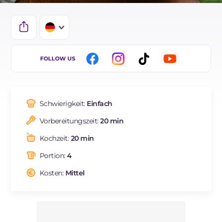
IT
FOLLOW US
FR
BR
Schwierigkeit:
Einfach
ES
Vorbereitungszeit:
20 min
NL
Kochzeit:
20 min
Portion:
4
Kosten:
Mittel