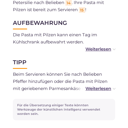
Petersilie nach Belieben
. Ihre Pasta mit
14
Pilzen ist bereit zum Servieren
!
15
AUFBEWAHRUNG
Die Pasta mit Pilzen kann einen Tag im
Kühlschrank aufbewahrt werden.
Die geschmorten Pilze können im Voraus
TIPP
zubereitet und bis zu 2 Tage im Kühlschrank in
einem luftdichten Behälter aufbewahrt werden.
Beim Servieren können Sie nach Belieben
Pfeffer hinzufügen oder die Pasta mit Pilzen
mit geriebenem Parmesankäse oder Pecorino
bestreuen.
Für die Übersetzung einiger Texte könnten
Alternativ zur frischen Petersilie können Sie
Werkzeuge der künstlichen Intelligenz verwendet
worden sein.
Thymian verwenden.